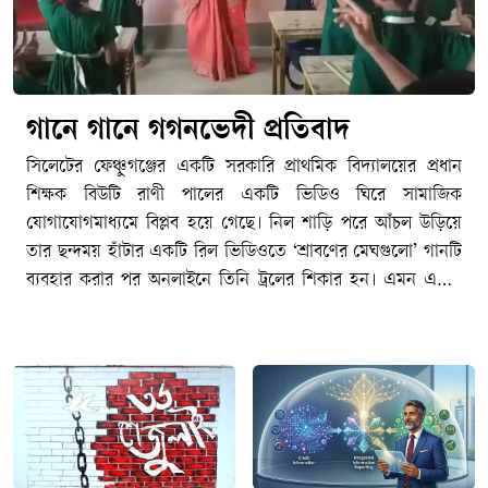
গানে গানে গগনভেদী প্রতিবাদ
সিলেটের ফেঞ্চুগঞ্জের একটি সরকারি প্রাথমিক বিদ্যালয়ের প্রধান
শিক্ষক বিউটি রাণী পালের একটি ভিডিও ঘিরে সামাজিক
যোগাযোগমাধ্যমে বিপ্লব হয়ে গেছে। নিল শাড়ি পরে আঁচল উড়িয়ে
তার ছন্দময় হাঁটার একটি রিল ভিডিওতে ‘শ্রাবণের মেঘগুলো’ গানটি
ব্যবহার করার পর অনলাইনে তিনি ট্রলের শিকার হন। এমন একটি
ভদ্রজনোচিত আচরণ ট্রল হওয়ায় সারা দেশের বিভিন্ন প্রান্তের শিক্ষক,
সংস্কৃতিকর্মী ও সাধারণ মানুষ একই গান ব্যবহার করে ভিডিও
প্রকাশের মাধ্যমে তার পাশে দাঁড়ান। শুধু ট্রল নয়, বিউটি পালের
ভিডিও সরকারি কর্মচারীদের আচরণবিধি বা সামাজিক
যোগাযোগমাধ্যম ব্যবহারের নীতিমালা লঙ্ঘন করেছে কিনা, তা যাচাই
করে প্রশাসনিক ব্যবস্থা নেয়ার প্রস্তুতি নিতে যাচ্ছিল স্থানীয় প্রাথমিক
শিক্ষা বিভাগ, প্রতিমন্ত্রীর বক্তব্যের পর থেমে যায় তদন্ত কমিটি গঠনের