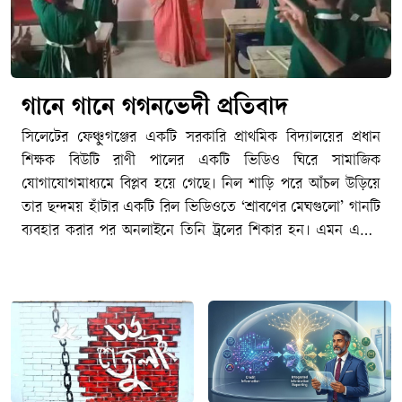
গানে গানে গগনভেদী প্রতিবাদ
সিলেটের ফেঞ্চুগঞ্জের একটি সরকারি প্রাথমিক বিদ্যালয়ের প্রধান
শিক্ষক বিউটি রাণী পালের একটি ভিডিও ঘিরে সামাজিক
যোগাযোগমাধ্যমে বিপ্লব হয়ে গেছে। নিল শাড়ি পরে আঁচল উড়িয়ে
তার ছন্দময় হাঁটার একটি রিল ভিডিওতে ‘শ্রাবণের মেঘগুলো’ গানটি
ব্যবহার করার পর অনলাইনে তিনি ট্রলের শিকার হন। এমন একটি
ভদ্রজনোচিত আচরণ ট্রল হওয়ায় সারা দেশের বিভিন্ন প্রান্তের শিক্ষক,
সংস্কৃতিকর্মী ও সাধারণ মানুষ একই গান ব্যবহার করে ভিডিও
প্রকাশের মাধ্যমে তার পাশে দাঁড়ান। শুধু ট্রল নয়, বিউটি পালের
ভিডিও সরকারি কর্মচারীদের আচরণবিধি বা সামাজিক
যোগাযোগমাধ্যম ব্যবহারের নীতিমালা লঙ্ঘন করেছে কিনা, তা যাচাই
করে প্রশাসনিক ব্যবস্থা নেয়ার প্রস্তুতি নিতে যাচ্ছিল স্থানীয় প্রাথমিক
শিক্ষা বিভাগ, প্রতিমন্ত্রীর বক্তব্যের পর থেমে যায় তদন্ত কমিটি গঠনের