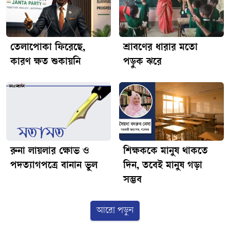
তেলাপোকা ফিরেছে,
শ্রাবণের ধারার মতো
কারণ ক্ষত শুকায়নি
পড়ুক ঝরে
রুনা লায়লার ক্ষোভ ও
শিক্ষককে মানুষ থাকতে
পদত্যাগপত্রে বানান ভুল
দিন, তবেই মানুষ গড়া
সম্ভব
আরো পড়ুন