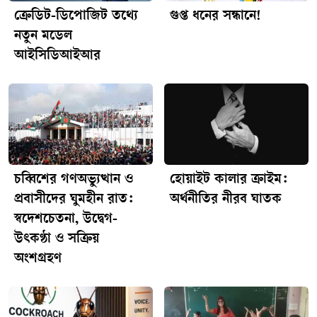
ক্রেডিট-ডিপোজিট তথ্যে
গুপ্ত ধনের সন্ধানে!
নতুন মডেল
আইসিডিআইআর
চব্বিশের গণঅভ্যুত্থান ও
হোয়াইট কালার ক্রাইম:
প্রবাসীদের ঘুমহীন রাত:
অর্থনীতির নীরব ঘাতক
স্বদেশচেতনা, উদ্বেগ-
উৎকণ্ঠা ও সক্রিয়
অংশগ্রহণ