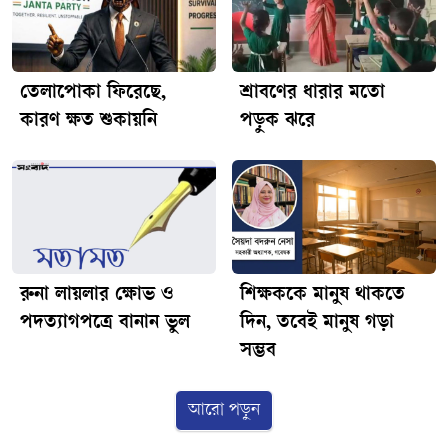
তেলাপোকা ফিরেছে,
শ্রাবণের ধারার মতো
কারণ ক্ষত শুকায়নি
পড়ুক ঝরে
রুনা লায়লার ক্ষোভ ও
শিক্ষককে মানুষ থাকতে
পদত্যাগপত্রে বানান ভুল
দিন, তবেই মানুষ গড়া
সম্ভব
আরো পড়ুন