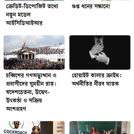
ক্রেডিট-ডিপোজিট তথ্যে
গুপ্ত ধনের সন্ধানে!
নতুন মডেল
আইসিডিআইআর
চব্বিশের গণঅভ্যুত্থান ও
হোয়াইট কালার ক্রাইম:
প্রবাসীদের ঘুমহীন রাত:
অর্থনীতির নীরব ঘাতক
স্বদেশচেতনা, উদ্বেগ-
উৎকণ্ঠা ও সক্রিয়
অংশগ্রহণ