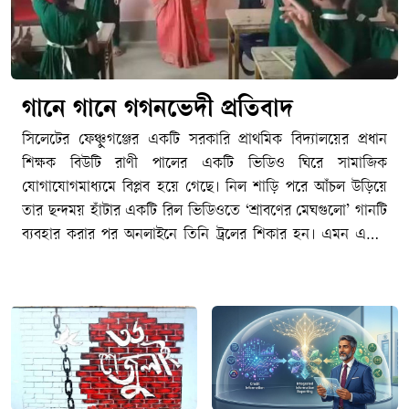
গানে গানে গগনভেদী প্রতিবাদ
সিলেটের ফেঞ্চুগঞ্জের একটি সরকারি প্রাথমিক বিদ্যালয়ের প্রধান
শিক্ষক বিউটি রাণী পালের একটি ভিডিও ঘিরে সামাজিক
যোগাযোগমাধ্যমে বিপ্লব হয়ে গেছে। নিল শাড়ি পরে আঁচল উড়িয়ে
তার ছন্দময় হাঁটার একটি রিল ভিডিওতে ‘শ্রাবণের মেঘগুলো’ গানটি
ব্যবহার করার পর অনলাইনে তিনি ট্রলের শিকার হন। এমন একটি
ভদ্রজনোচিত আচরণ ট্রল হওয়ায় সারা দেশের বিভিন্ন প্রান্তের শিক্ষক,
সংস্কৃতিকর্মী ও সাধারণ মানুষ একই গান ব্যবহার করে ভিডিও
প্রকাশের মাধ্যমে তার পাশে দাঁড়ান। শুধু ট্রল নয়, বিউটি পালের
ভিডিও সরকারি কর্মচারীদের আচরণবিধি বা সামাজিক
যোগাযোগমাধ্যম ব্যবহারের নীতিমালা লঙ্ঘন করেছে কিনা, তা যাচাই
করে প্রশাসনিক ব্যবস্থা নেয়ার প্রস্তুতি নিতে যাচ্ছিল স্থানীয় প্রাথমিক
শিক্ষা বিভাগ, প্রতিমন্ত্রীর বক্তব্যের পর থেমে যায় তদন্ত কমিটি গঠনের