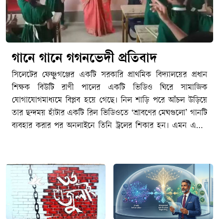
গানে গানে গগনভেদী প্রতিবাদ
সিলেটের ফেঞ্চুগঞ্জের একটি সরকারি প্রাথমিক বিদ্যালয়ের প্রধান
শিক্ষক বিউটি রাণী পালের একটি ভিডিও ঘিরে সামাজিক
যোগাযোগমাধ্যমে বিপ্লব হয়ে গেছে। নিল শাড়ি পরে আঁচল উড়িয়ে
তার ছন্দময় হাঁটার একটি রিল ভিডিওতে ‘শ্রাবণের মেঘগুলো’ গানটি
ব্যবহার করার পর অনলাইনে তিনি ট্রলের শিকার হন। এমন একটি
ভদ্রজনোচিত আচরণ ট্রল হওয়ায় সারা দেশের বিভিন্ন প্রান্তের শিক্ষক,
সংস্কৃতিকর্মী ও সাধারণ মানুষ একই গান ব্যবহার করে ভিডিও
প্রকাশের মাধ্যমে তার পাশে দাঁড়ান। শুধু ট্রল নয়, বিউটি পালের
ভিডিও সরকারি কর্মচারীদের আচরণবিধি বা সামাজিক
যোগাযোগমাধ্যম ব্যবহারের নীতিমালা লঙ্ঘন করেছে কিনা, তা যাচাই
করে প্রশাসনিক ব্যবস্থা নেয়ার প্রস্তুতি নিতে যাচ্ছিল স্থানীয় প্রাথমিক
শিক্ষা বিভাগ, প্রতিমন্ত্রীর বক্তব্যের পর থেমে যায় তদন্ত কমিটি গঠনের