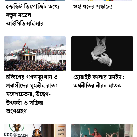
ক্রেডিট-ডিপোজিট তথ্যে
গুপ্ত ধনের সন্ধানে!
নতুন মডেল
আইসিডিআইআর
চব্বিশের গণঅভ্যুত্থান ও
হোয়াইট কালার ক্রাইম:
প্রবাসীদের ঘুমহীন রাত:
অর্থনীতির নীরব ঘাতক
স্বদেশচেতনা, উদ্বেগ-
উৎকণ্ঠা ও সক্রিয়
অংশগ্রহণ