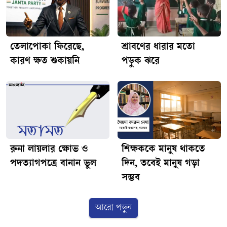
তেলাপোকা ফিরেছে,
শ্রাবণের ধারার মতো
কারণ ক্ষত শুকায়নি
পড়ুক ঝরে
রুনা লায়লার ক্ষোভ ও
শিক্ষককে মানুষ থাকতে
পদত্যাগপত্রে বানান ভুল
দিন, তবেই মানুষ গড়া
সম্ভব
আরো পড়ুন