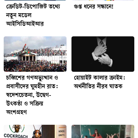
ক্রেডিট-ডিপোজিট তথ্যে
গুপ্ত ধনের সন্ধানে!
নতুন মডেল
আইসিডিআইআর
চব্বিশের গণঅভ্যুত্থান ও
হোয়াইট কালার ক্রাইম:
প্রবাসীদের ঘুমহীন রাত:
অর্থনীতির নীরব ঘাতক
স্বদেশচেতনা, উদ্বেগ-
উৎকণ্ঠা ও সক্রিয়
অংশগ্রহণ