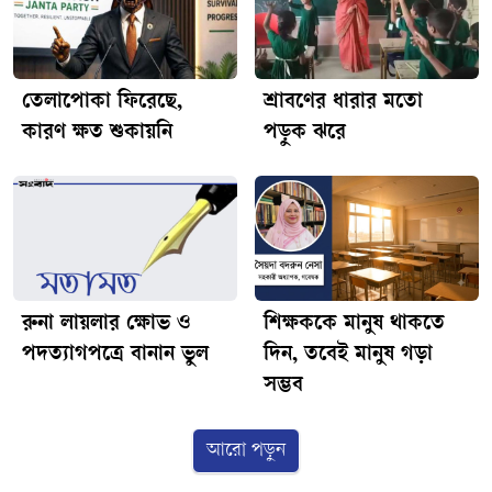
তেলাপোকা ফিরেছে,
শ্রাবণের ধারার মতো
কারণ ক্ষত শুকায়নি
পড়ুক ঝরে
রুনা লায়লার ক্ষোভ ও
শিক্ষককে মানুষ থাকতে
পদত্যাগপত্রে বানান ভুল
দিন, তবেই মানুষ গড়া
সম্ভব
আরো পড়ুন