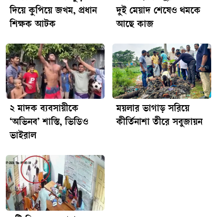
দিয়ে কুপিয়ে জখম, প্রধান
দুই মেয়াদ শেষেও থমকে
শিক্ষক আটক
আছে কাজ
২ মাদক ব্যবসায়ীকে
ময়লার ভাগাড় সরিয়ে
‘অভিনব’ শাস্তি, ভিডিও
কীর্তিনাশা তীরে সবুজায়ন
ভাইরাল