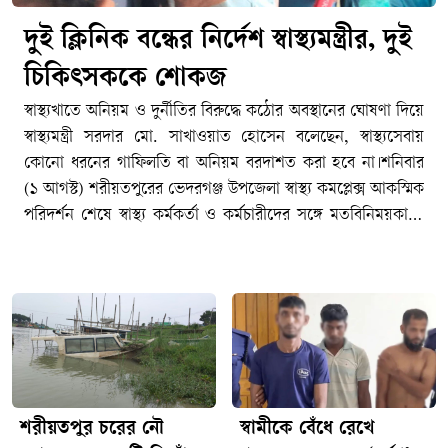
দুই ক্লিনিক বন্ধের নির্দেশ স্বাস্থ্যমন্ত্রীর, দুই
চিকিৎসককে শোকজ
স্বাস্থ্যখাতে অনিয়ম ও দুর্নীতির বিরুদ্ধে কঠোর অবস্থানের ঘোষণা দিয়ে
স্বাস্থ্যমন্ত্রী সরদার মো. সাখাওয়াত হোসেন বলেছেন, স্বাস্থ্যসেবায়
কোনো ধরনের গাফিলতি বা অনিয়ম বরদাশত করা হবে না।শনিবার
(১ আগস্ট) শরীয়তপুরের ভেদরগঞ্জ উপজেলা স্বাস্থ্য কমপ্লেক্স আকস্মিক
পরিদর্শন শেষে স্বাস্থ্য কর্মকর্তা ও কর্মচারীদের সঙ্গে মতবিনিময়কালে
তিনি এ কথা বলেন।পরিদর্শনকালে বিভিন্ন অনিয়মের অভিযোগে
হাসপাতাল সংলগ্ন দুটি বেসরকারি প্রতিষ্ঠান ‘মডার্ন ডায়াগনস্টিক
সেন্টার অ্যান্ড ক্লিনিক’ এবং ‘ভেদরগঞ্জ পপুলার ডায়াগনস্টিক অ্যান্ড
হসপিটাল’ সিলগালা করার নির্দেশ দেন মন্ত্রী।পাশাপাশি সরকারি
কর্মঘণ্টায় বেসরকারি ক্লিনিকে সেবা দেওয়ার অভিযোগে দুই
চিকিৎসক- ডা. রাসেল ও ডা. শারমিন জাহানের বিরুদ্ধে কারণ
দর্শানোর (শোকজ) নির্দেশ দেওয়া হয়।স্বাস্থ্যমন্ত্রী বলেন, ‘এই সরকার
ব্যর্থ হলে বাংলাদেশে কেউ আর বাস করতে পারবে না। এরচেয়ে
শরীয়তপুর চরের নৌ
স্বামীকে বেঁধে রেখে