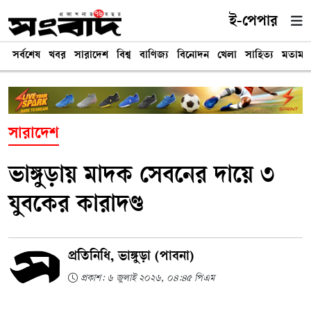
ই-পেপার
সর্বশেষ
খবর
সারাদেশ
বিশ্ব
বাণিজ্য
বিনোদন
খেলা
সাহিত্য
মতামত
সারাদেশ
ভাঙ্গুড়ায় মাদক সেবনের দায়ে ৩
যুবকের কারাদণ্ড
প্রতিনিধি, ভাঙ্গুড়া (পাবনা)
প্রকাশ: ৬ জুলাই ২০২৬, ০৪:৪৫ পিএম