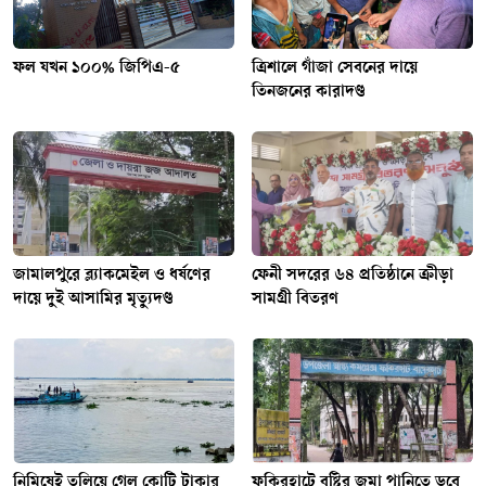
ফল যখন ১০০% জিপিএ-৫
ত্রিশালে গাঁজা সেবনের দায়ে
তিনজনের কারাদণ্ড
জামালপুরে ব্ল্যাকমেইল ও ধর্ষণের
ফেনী সদরের ৬৪ প্রতিষ্ঠানে ক্রীড়া
দায়ে দুই আসামির মৃত্যুদণ্ড
সামগ্রী বিতরণ
নিমিষেই তলিয়ে গেল কোটি টাকার
ফকিরহাটে বৃষ্টির জমা পানিতে ডুবে