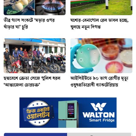
তীব্র গ্যাস সংকটে ‘মড়ার ওপর
যশোর-বেনাপোল রেল ডাবল হচ্ছে,
খাঁড়ার ঘা’ চুরি
খুলছে নতুন দিগন্ত
ছদ্মবেশে ক্রেতা সেজে পুলিশ ধরল
আইসিইউতে ৯০ ভাগ রোগীর মৃত্যু
‘আন্তঃজেলা চোরচক্র’
ওষুধপ্রতিরোধী ব্যাকটেরিয়ায়