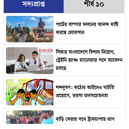
সদ্যপ্রাপ্ত
শীর্ষ ১০
পাটের বাম্পার ফলনের আনন্দ মাটি
করছে লোকসান
সিঙ্গার বাংলাদেশে বিশাল নিয়োগ,
ট্রেইনি ব্র্যাঞ্চ ম্যানেজার পদে আবেদন
চলছে
শব্দদূষণ: কঠোর আইনেও ঘাটতি
প্রয়োগে, ভরসা জনসচেতনতা
বাড়ি ফেরার পথে ট্রাকচাপায় প্রাণ
গেল এনজিওকর্মীর