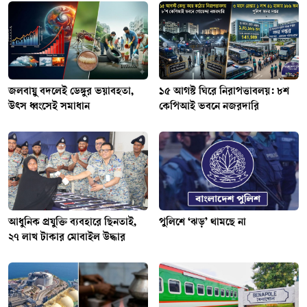
জলবায়ু বদলেই ডেঙ্গুর ভয়াবহতা,
১৫ আগস্ট ঘিরে নিরাপত্তাবলয়: ৮শ
উৎস ধ্বংসেই সমাধান
কেপিআই ভবনে নজরদারি
আধুনিক প্রযুক্তি ব্যবহারে ছিনতাই,
পুলিশে ‘ঝড়’ থামছে না
২৭ লাখ টাকার মোবাইল উদ্ধার