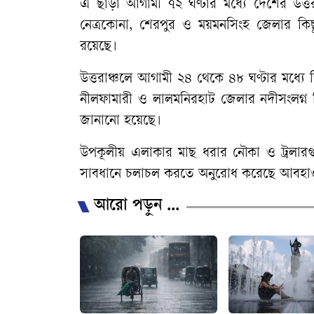
এ ছাড়া আগামী ৭২ ঘণ্টার মধ্যে দেশের উত্তর-প
নেত্রকোনা, শেরপুর ও ময়মনসিংহ জেলার কিছু ক
রয়েছে।
উত্তরাঞ্চলে আগামী ২৪ থেকে ৪৮ ঘণ্টার মধ্যে
নীলফামারী ও লালমনিরহাট জেলার নদীসংলগ্ন নিম্না
জানানো হয়েছে।
উপকূলীয় এলাকার মাছ ধরার নৌকা ও ট্রলারগুল
সাবধানে চলাচল করতে অনুরোধ করেছে আবহাও
আরো পড়ুন ...