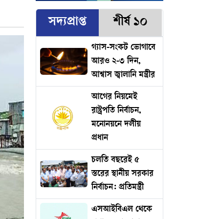
সদ্যপ্রাপ্ত
শীর্ষ ১০
গ্যাস-সংকট ভোগাবে
আরও ২-৩ দিন,
আশ্বাস জ্বালানি মন্ত্রীর
আগের নিয়মেই
রাষ্ট্রপতি নির্বাচন,
মনোনয়নে দলীয়
প্রধান
চলতি বছরেই ৫
স্তরের স্থানীয় সরকার
নির্বাচন: প্রতিমন্ত্রী
এসআইবিএল থেকে