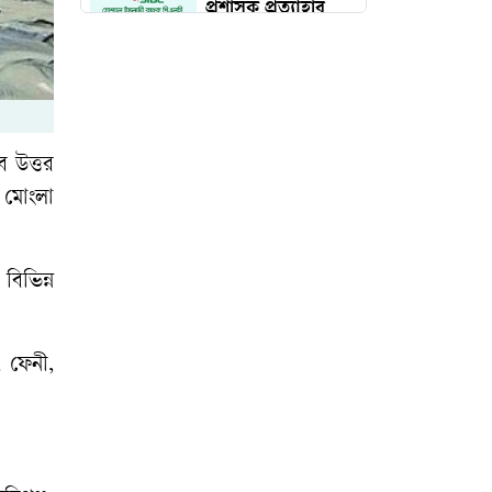
প্রশাসক প্রত্যাহার
দেড় কোটি পরিবার
পাবে কার্ড, উদ্বোধন
১৬ আগস্ট
ে উত্তর
, মোংলা
চব্বিশের জুলাই: রাষ্ট্র
রূপান্তরের যুগসন্ধি
বিভিন্ন
চলচ্চিত্র প্রযোজক-
পরিবেশক সমিতির
, ফেনী,
নির্বাচন স্থগিত
মুন্সিগঞ্জে সাংবাদিকের