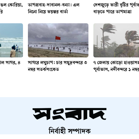
াঙল কোরিয়া,
তাপপ্রবাহ-দাবানল-বন্যা: এল
দেশজুড়ে ভারী বৃষ্টির পূর্বা
রি
নিনো নিয়ে ভয়ঙ্কর বার্তা
বাড়তে পারে তাপমাত্রা
্তাল সাগর, ৪
সাগরে লঘুচাপ: চার সমুদ্রবন্দরে ৩
৭ জেলায় ঝোড়ো হাওয়াসহ ব
নম্বর সতর্কসংকেত
পূর্বাভাস, নদীবন্দরে ১ নম
নির্বাহী সম্পাদক