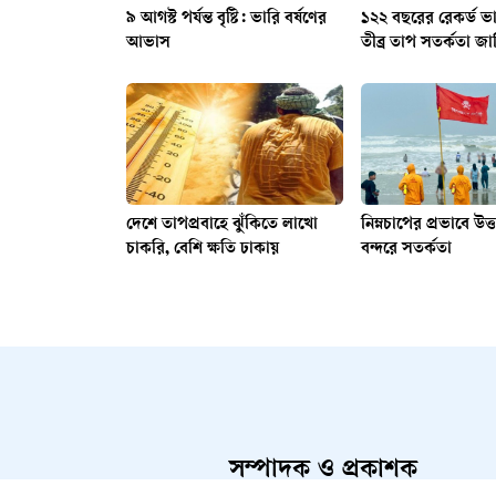
৯ আগস্ট পর্যন্ত বৃষ্টি: ভারি বর্ষণের
১২২ বছরের রেকর্ড ভ
আভাস
তীব্র তাপ সতর্কতা জা
দেশে তাপপ্রবাহে ঝুঁকিতে লাখো
নিম্নচাপের প্রভাবে উত
চাকরি, বেশি ক্ষতি ঢাকায়
বন্দরে সতর্কতা
সম্পাদক ও প্রকাশক