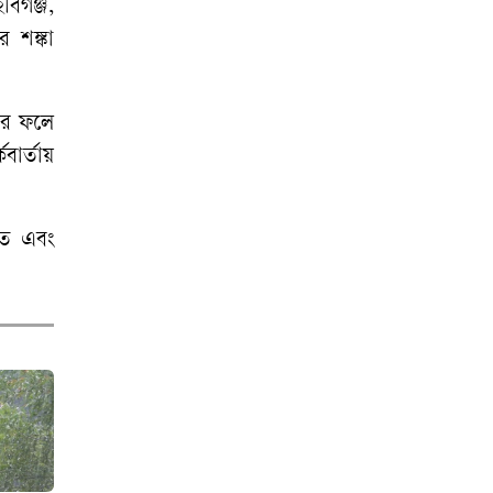
বিরুদ্ধে মামলার
বিগঞ্জ,
প্রতিবাদে ক্ষোভ
র শঙ্কা
রাতের আঁধারে
কৃষকের স্বপ্ন শেষ
 এর ফলে
বার্তায়
অনাহারে সৌদি
প্রবাসীর মৃত্যু,
দালালদের বিচারের
তে এবং
দাবিতে থানা ঘেরাও