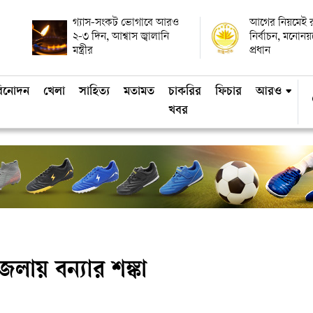
গ্যাস-সংকট ভোগাবে আরও
আগের নিয়মেই রাষ
২-৩ দিন, আশ্বাস জ্বালানি
নির্বাচন, মনোন
মন্ত্রীর
প্রধান
িনোদন
খেলা
সাহিত্য
মতামত
চাকরির
ফিচার
আরও
খবর
জেলায় বন্যার শঙ্কা