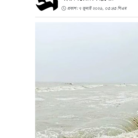
প্রকাশ: ৭ জুলাই ২০২৬, ০৩:৪৩ পিএম