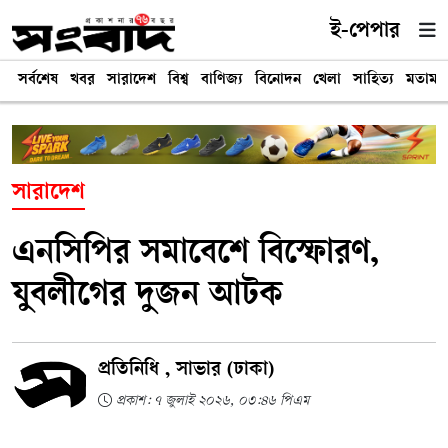
ই-পেপার
সর্বশেষ
খবর
সারাদেশ
বিশ্ব
বাণিজ্য
বিনোদন
খেলা
সাহিত্য
মতামত
সারাদেশ
এনসিপির সমাবেশে বিস্ফোরণ,
যুবলীগের দুজন আটক
প্রতিনিধি , সাভার (ঢাকা)
প্রকাশ: ৭ জুলাই ২০২৬, ০৩:৪৬ পিএম