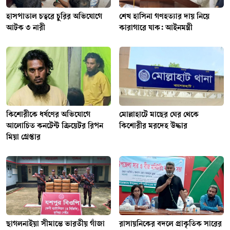
হাসপাতাল চত্বরে চুরির অভিযোগে
শেখ হাসিনা গণহত্যার দায় নিয়ে
আটক ৩ নারী
কারাগারে যাক: আইনমন্ত্রী
কিশোরীকে ধর্ষণের অভিযোগে
মোল্লাহাটে মাছের ঘের থেকে
আলোচিত কনটেন্ট ক্রিয়েটর রিপন
কিশোরীর মরদেহ উদ্ধার
মিয়া গ্রেপ্তার
ছাগলনাইয়া সীমান্তে ভারতীয় গাঁজা
রাসায়নিকের বদলে প্রাকৃতিক সারের