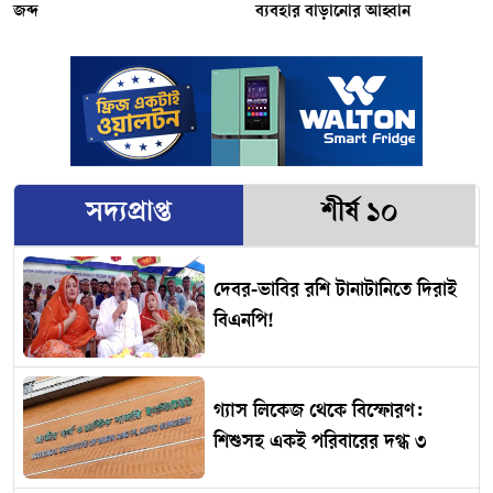
জব্দ
ব্যবহার বাড়ানোর আহ্বান
সদ্যপ্রাপ্ত
শীর্ষ ১০
দেবর-ভাবির রশি টানাটানিতে দিরাই
বিএনপি!
গ্যাস লিকেজ থেকে বিস্ফোরণ:
শিশুসহ একই পরিবারের দগ্ধ ৩