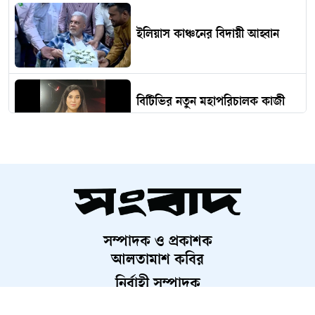
ইলিয়াস কাঞ্চনের বিদায়ী আহ্বান
বিটিভির নতুন মহাপরিচালক কাজী
জেসিন
হাসপাতাল চত্বরে চুরির অভিযোগে
আটক ৩ নারী
সম্পাদক ও প্রকাশক
শেখ হাসিনার অডিও বার্তা নিয়ে যা
আলতামাশ কবির
বললেন আইনমন্ত্রী
নির্বাহী সম্পাদক
শেখ হাসিনা গণহত্যার দায় নিয়ে
শাহরিয়ার করিম