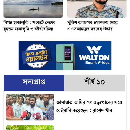
বিপন্ন হাকালুকি : সংকটে দেশের
পুলিশ ক্যাম্পের ওয়াশরুম থেকে
বৃহত্তম জলাভূমি ও জীববৈচিত্র্য
এএসআইয়ের মরদেহ উদ্ধার
সদ্যপ্রাপ্ত
শীর্ষ ১০
জামায়াত আমির গণঅভ্যুত্থানের সঙ্গে
বেইমানি করেছেন : রাশেদ খাঁন