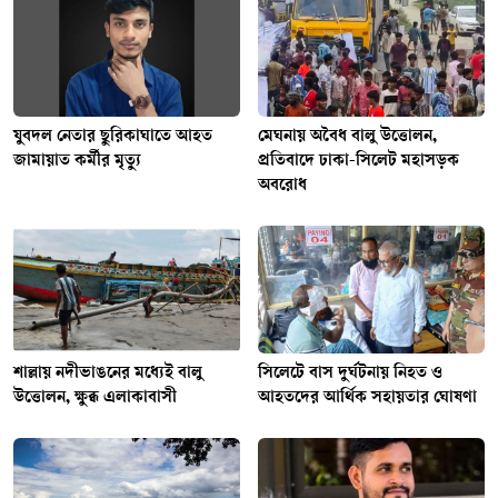
যুবদল নেতার ছুরিকাঘাতে আহত
মেঘনায় অবৈধ বালু উত্তোলন,
জামায়াত কর্মীর মৃত্যু
প্রতিবাদে ঢাকা-সিলেট মহাসড়ক
অবরোধ
শাল্লায় নদীভাঙনের মধ্যেই বালু
সিলেটে বাস দুর্ঘটনায় নিহত ও
উত্তোলন, ক্ষুব্ধ এলাকাবাসী
আহতদের আর্থিক সহায়তার ঘোষণা