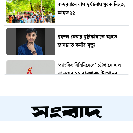
বান্দরবানে বাস দুর্ঘটনায় যুবক নিহত,
আহত ১১
যুবদল নেতার ছুরিকাঘাতে আহত
জামায়াত কর্মীর মৃত্যু
‘ব্যাংকিং বিধিনিষেধে’ চট্টগ্রামে এস
আলমের ১১ কারখানায় উৎপাদন
বন্ধের ঘোষণা
মেঘনায় অবৈধ বালু উত্তোলন,
প্রতিবাদে ঢাকা-সিলেট মহাসড়ক
অবরোধ
সম্পাদক ও প্রকাশক
'হাসিনা কার্ড' আর বন্ধুত্ব একসঙ্গে