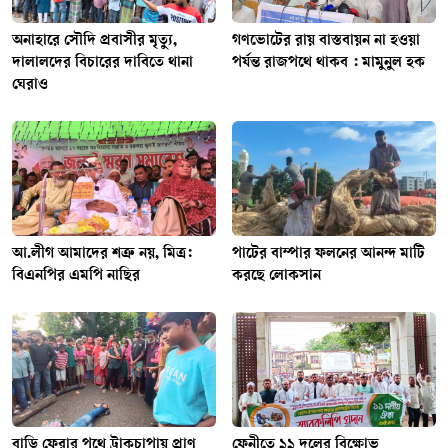
অনাহারে সৌদি প্রবাসীর মৃত্যু,
গণভোটের রায় বাস্তবায়ন না হওয়া
দালালদের বিচারের দাবিতে থানা
পর্যন্ত রাজপথে থাকব : মামুনুল হক
ঘেরাও
আ.লীগ আমাদের শত্রু নয়, মিত্র:
পাটের বাম্পার ফলনের আনন্দ মাটি
বিএনপির এমপি নাছির
করছে লোকসান
বাড়ি ফেরার পথে ট্রাকচাপায় প্রাণ
ফেনীতে ১১ দলের বিক্ষোভ