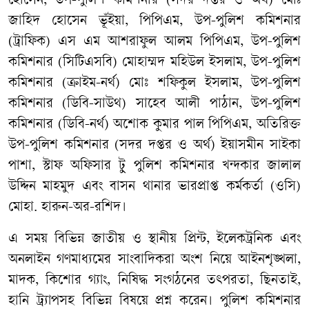
হোসেন, উপ-পুলিশ কমিশনার (সদর দপ্তর ও অর্থ) মোঃ
জাহিদ হোসেন ভূঁইয়া, পিপিএম, উপ-পুলিশ কমিশনার
(ট্রাফিক) এস এম আশরাফুল আলম পিপিএম, উপ-পুলিশ
কমিশনার (সিটিএসবি) মোহাম্মদ মহিউল ইসলাম, উপ-পুলিশ
কমিশনার (ক্রাইম-নর্থ) মোঃ শফিকুল ইসলাম, উপ-পুলিশ
কমিশনার (ডিবি-সাউথ) সাহেব আলী পাঠান, উপ-পুলিশ
কমিশনার (ডিবি-নর্থ) অশোক কুমার পাল পিপিএম, অতিরিক্ত
উপ-পুলিশ কমিশনার (সদর দপ্তর ও অর্থ) ইয়াসমীন সাইকা
পাশা, স্টাফ অফিসার টু পুলিশ কমিশনার খন্দকার জালাল
উদ্দিন মাহমুদ এবং বাসন থানার ভারপ্রাপ্ত কর্মকর্তা (ওসি)
মোহা. হারুন-অর-রশিদ।
এ সময় বিভিন্ন জাতীয় ও স্থানীয় প্রিন্ট, ইলেকট্রনিক এবং
অনলাইন গণমাধ্যমের সাংবাদিকরা অংশ নিয়ে আইনশৃঙ্খলা,
মাদক, কিশোর গ্যাং, নিষিদ্ধ সংগঠনের তৎপরতা, ছিনতাই,
হানি ট্র্যাপসহ বিভিন্ন বিষয়ে প্রশ্ন করেন। পুলিশ কমিশনার