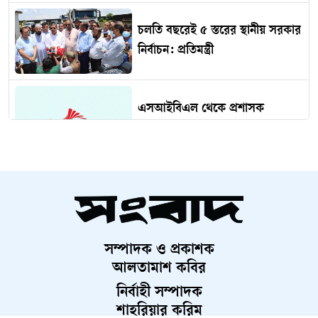
চলতি বছরেই ৫ স্তরের স্থানীয় সরকার
নির্বাচন: প্রতিমন্ত্রী
এসআইবিএল থেকে প্রশাসক
প্রত্যাহার
দেড় কোটি পরিবার পাবে কার্ড,
উদ্বোধন ১৬ আগস্ট
সম্পাদক ও প্রকাশক
চব্বিশের জুলাই: রাষ্ট্র রূপান্তরের
আলতামাশ কবির
যুগসন্ধি
নির্বাহী সম্পাদক
শাহরিয়ার করিম