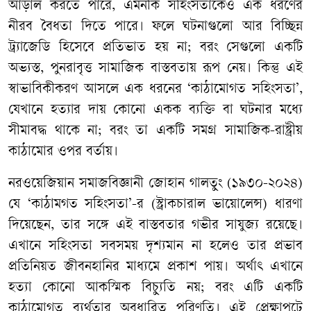
আড়াল করতে পারে, এমনকি সহিংসতাকেও এক ধরণের
নীরব বৈধতা দিতে পারে। ফলে ঘটনাগুলো আর বিচ্ছিন্ন
ট্র্যাজেডি হিসেবে প্রতিভাত হয় না; বরং সেগুলো একটি
অভ্যস্ত, পুনরাবৃত্ত সামাজিক বাস্তবতায় রূপ নেয়। কিন্তু এই
স্বাভাবিকীকরণ আসলে এক ধরনের ‘কাঠামোগত সহিংসতা’,
যেখানে হত্যার দায় কোনো একক ব্যক্তি বা ঘটনার মধ্যে
সীমাবদ্ধ থাকে না; বরং তা একটি সমগ্র সামাজিক-রাষ্ট্রীয়
কাঠামোর ওপর বর্তায়।
নরওয়েজিয়ান সমাজবিজ্ঞানী জোহান গালতুং (১৯৩০-২০২৪)
যে ‘কাঠামগত সহিংসতা’-র (স্ট্রাকচারাল ভায়োলেন্স) ধারণা
দিয়েছেন, তার সঙ্গে এই বাস্তবতার গভীর সাযুজ্য রয়েছে।
এখানে সহিংসতা সবসময় দৃশ্যমান না হলেও তার প্রভাব
প্রতিনিয়ত জীবনহানির মাধ্যমে প্রকাশ পায়। অর্থাৎ এখানে
হত্যা কোনো আকস্মিক বিচ্যুতি নয়; বরং এটি একটি
কাঠামোগত ব্যর্থতার অবধারিত পরিণতি। এই প্রেক্ষাপটে