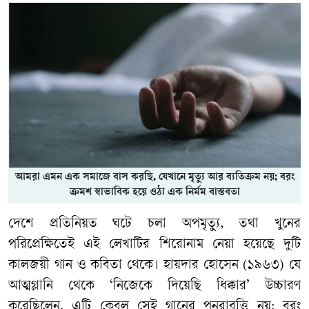
আমরা এমন এক সমাজে বাস করছি, যেখানে মৃত্যু আর ব্যতিক্রম নয়; বরং
ক্রমশ স্বাভাবিক হয়ে ওঠা এক নির্মম বাস্তবতা
দেশে প্রতিনিয়ত ঘটে চলা অপমৃত্যু, তথা খুনের
পরিপ্রেক্ষিতেই এই লেখাটির শিরোনাম নেয়া হয়েছে দুটি
কালজয়ী গান ও কবিতা থেকে। হায়দার হোসেন (১৯৬৩) যে
আত্মগ্লানি থেকে ‘নিজেকে দিয়েছি ধিক্কার’ উচ্চারণ
করেছিলেন, এটি কেবল সেই গানের পুনরাবৃত্তি নয়; বরং