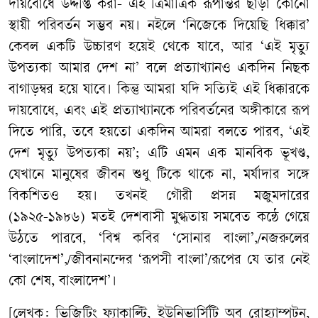
দায়বোধে উদ্দীপ্ত করা- এই ত্রিমাত্রিক রূপান্তর ছাড়া কোনো
স্থায়ী পরিবর্তন সম্ভব নয়। নইলে ‘নিজেকে দিয়েছি ধিক্কার’
কেবল একটি উচ্চারণ হয়েই থেকে যাবে, আর ‘এই মৃত্যু
উপত্যকা আমার দেশ না’ বলে প্রত্যাখ্যানও একদিন নিছক
বাগাড়ম্বর হয়ে যাবে। কিন্তু আমরা যদি সত্যিই এই ধিক্কারকে
দায়বোধে, এবং এই প্রত্যাখ্যানকে পরিবর্তনের অঙ্গীকারে রূপ
দিতে পারি, তবে হয়তো একদিন আমরা বলতে পারব, ‘এই
দেশ মৃত্যু উপত্যকা নয়’; এটি এমন এক মানবিক ভূখণ্ড,
যেখানে মানুষের জীবন শুধু টিকে থাকে না, মর্যাদার সঙ্গে
বিকশিতও হয়। তখনই গৌরী প্রসন্ন মজুমদারের
(১৯২৫-১৯৮৬) মতই দেশবাসী মুগ্ধতায় সমবেত কন্ঠে গেয়ে
উঠতে পারবে, ‘বিশ্ব কবির ‘সোনার বাংলা’,/নজরুলের
‘বাংলাদেশ’,/জীবনানন্দের ‘রূপসী বাংলা’/রূপের যে তার নেই
কো শেষ, বাংলাদেশ’।
[লেখক: ভিজিটিং ফ্যাকাল্টি, ইউনিভার্সিটি অব রোহ্যাম্পটন,