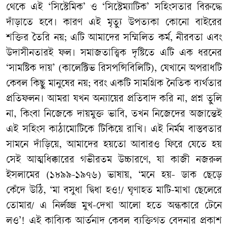
থেকে এই ‘সিস্টেমিক’ ও ‘সিস্টেম্যাটিক’ সহিংসতার বিরুদ্ধে
দাঁড়াতে হবে। কারণ এই মৃত্যু উপত্যকা কোনো বাইরের
শক্তির তৈরি নয়; এটি আমাদের সম্মিলিত কর্ম, নীরবতা এবং
উদাসীনতারই ফল। সমাজতাত্ত্বিক দৃষ্টিতে এটি এক ধরনের
‘সামষ্টিক দায়’ (কালেক্টিভ রিসপন্সিবিলিটি), যেখানে অপরাধটি
কেবল কিছু মানুষের নয়; বরং একটি সামগ্রিক নৈতিক ব্যর্থতার
প্রতিফলন। আমরা যখন অন্যায়ের প্রতিবাদ করি না, প্রশ্ন তুলি
না, কিংবা নিজেকে দায়মুক্ত ভাবি, তখন নিজেদের অজান্তেই
এই সহিংস কাঠামোটিকে টিকিয়ে রাখি। এই নির্মম বাস্তবতার
সামনে দাঁড়িয়ে, আমাদের হয়তো আবারও ফিরে যেতে হয়
সেই আত্মধিক্কারের গভীরতম উচ্চারণে, যা কাজী নজরুল
ইসলামের (১৮৯৯-১৯৭৬) ভাষায়, ‘মনে হয়- ডাক ছেড়ে
কেঁদে উঠি, ‘মা বসুধা দ্বিধা হও!/ ঘৃণাহত মাটি-মাখা ছেলেরে
তোমার/ এ নির্লজ্জ মুখ-দেখা আলো হতে অন্ধকারে টেনে
লও’! এই কাব্যিক আর্তনাদ কেবল ব্যক্তিগত বেদনার প্রকাশ