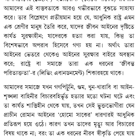
আমাদের এই বাস্তবতাকে আরও গভীরভাবে বুঝতে সাহায্য
করে। তার বিশ্লেষণে প্রতীয়মান হয়ে যে, আধুনিক রাষ্ট্র এমন
এক শ্রেণীর মানুষ তৈরি করে, যাদের জীবন আইনের দৃষ্টিতে
কার্যত সুরক্ষাহীন; যাদেরকে হত্যা করা যায়, কিন্তু তা
বিশেষভাবে অপরাধ হিসেবে গণ্য হয় না। অর্থাৎ তারা
আইনের ভেতরে থেকেও আইনের সুরক্ষার বাইরে অবস্থান
করে; রাষ্ট্রে বা সমাজে তারা এক ধরনের ‘জীবন্ত
পরিত্যক্ততা’-র (লিভিং এবানডনমেন্ট) শিকারহয়ে থাকে।
আমাদের সমাজে যখন গণপিটুনি, গুম, খুন-খারাবি বা আইন-
শৃঙ্খলা বাহিনীর বিচারবহির্ভূত হত্যার মতো ঘটনা ঘটে এবং
তা কার্যত শাস্তিহীন থেকে যায়, তখন সেই ভুক্তভোগীরা যেন
প্রাচীন রোমান আইনের ‘হোমো সাকের’ ধারণারই আধুনিক
প্রতিরূপ হয়ে ওঠে। কারণ তখন তাদের মৃত্যু আর বিচারের
বিষয় থাকে না; বরং তা এক ধরনের নীরব স্বীকৃতি পেয়ে যায়