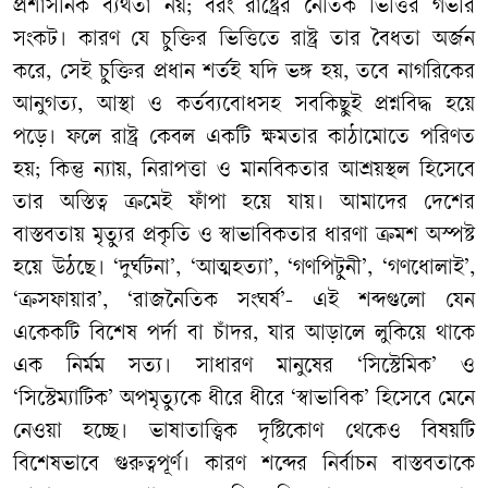
প্রশাসনিক ব্যর্থতা নয়; বরং রাষ্ট্রের নৈতিক ভিত্তির গভীর
সংকট। কারণ যে চুক্তির ভিত্তিতে রাষ্ট্র তার বৈধতা অর্জন
করে, সেই চুক্তির প্রধান শর্তই যদি ভঙ্গ হয়, তবে নাগরিকের
আনুগত্য, আস্থা ও কর্তব্যবোধসহ সবকিছুই প্রশ্নবিদ্ধ হয়ে
পড়ে। ফলে রাষ্ট্র কেবল একটি ক্ষমতার কাঠামোতে পরিণত
হয়; কিন্তু ন্যায়, নিরাপত্তা ও মানবিকতার আশ্রয়স্থল হিসেবে
তার অস্তিত্ব ক্রমেই ফাঁপা হয়ে যায়। আমাদের দেশের
বাস্তবতায় মৃত্যুর প্রকৃতি ও স্বাভাবিকতার ধারণা ক্রমশ অস্পষ্ট
হয়ে উঠছে। ‘দুর্ঘটনা’, ‘আত্মহত্যা’, ‘গণপিটুনী’, ‘গণধোলাই’,
‘ক্রসফায়ার’, ‘রাজনৈতিক সংঘর্ষ’- এই শব্দগুলো যেন
একেকটি বিশেষ পর্দা বা চাঁদর, যার আড়ালে লুকিয়ে থাকে
এক নির্মম সত্য। সাধারণ মানুষের ‘সিস্টেমিক’ ও
‘সিস্টেম্যাটিক’ অপমৃত্যুকে ধীরে ধীরে ‘স্বাভাবিক’ হিসেবে মেনে
নেওয়া হচ্ছে। ভাষাতাত্ত্বিক দৃষ্টিকোণ থেকেও বিষয়টি
বিশেষভাবে গুরুত্বপূর্ণ। কারণ শব্দের নির্বাচন বাস্তবতাকে