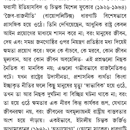
ফরাসী ইতিহাসবিদ ও চিন্তক মিশেল ফুকোর (১৯২৬-১৯৮৪)
‘জৈব-রাজনীতি’ (বায়োপলিটিক্স) ধারণাটি বিশেষভাবে
প্রাসঙ্গিক হয়ে ওঠে। তিনি দেখিয়েছেন, আধুনিক রাষ্ট্র কেবল
আইন প্রয়োগের মাধ্যমে শাসন করে না; বরং মানুষের জীবন,
দেহ এবং সমগ্র জনগোষ্ঠির ওপর নিয়ন্ত্রণ প্রতিষ্ঠার মধ্য দিয়েই
ক্ষমতা প্রয়োগ করে। ফলে কে বাঁচবে, কে মরবে, কোন জীবন
মূল্যবান, আর কোন জীবন অবহেলিত- এই প্রশ্নগুলো নিছক
নৈতিক বা মানবিক নয়; এগুলো গভীরভাবে রাজনৈতিকও
বটে। যখন রাষ্ট্রের উদাসীনতা, প্রশাসনিক ব্যর্থতা কিংবা
ইচ্ছাকৃত নীতির ফলে কিছু মানুষের মৃত্যু ‘স্বাভাবিক’ হয়ে ওঠে,
তখন তা আর নিছক দুর্ঘটনা বা বিচ্ছিন্ন ঘটনা থাকে না; বরং
তা হয়ে ওঠে ক্ষমতার এক নীরব কিন্তু কার্যকর রূপ, যেখানে
জীবনরক্ষা নয়, বরং জীবনের অবমূল্যায়নই রাষ্ট্রীয় বাস্তবতার
অংশ হয়ে দাঁড়ায়। একইভাবে, ইটালীয় চিন্তক জর্জিও
আগামবেনের (১৯৪২-) ‘হত্যাযোগ্য’ (হোমো সাকের) ধারণাটি