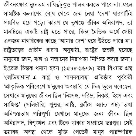
জীবনরক্ষার ন্যূনতম দায়িত্বটুকুও পালন করতে পারে না। ফলে
সামষ্টিক কল্যাণের বোধ থেকে জন্ম নেয়া ‘দেশ’ ধারণাটিই
প্রশ্নবিদ্ধ হয়ে পড়ে। কারণ যে ভূখণ্ডে জীবন অনিরাপদ, তা
মানচিত্রে একটি রাষ্ট্র হতে পারে, কিন্তু নৈতিক অর্থে সেটা
একজন নাগরিকের কাছে ‘আমার দেশ’ হয়ে উঠতে পারে না।
রাষ্ট্রতত্ত্বের প্রাচীন ধারণা অনুযায়ী, রাষ্ট্রের জন্মই হয়েছে
মানুষের জান, মাল ও সম্মানের নিরাপত্তা নিশ্চিত করার জন্য।
ইংরেজ চিন্তক থমাস হবস (১৫৮৮-১৬৭৯) তার বিখ্যাত গ্রন্থ
‘লেভিয়াথান’-এ রাষ্ট্র ও শাসনব্যবস্থা প্রতিষ্ঠার পূর্ববর্তী
‘প্রাকৃতিক পরিবেশে মানুষের অবস্থা’র যে চিত্র তুলে ধরেছেন,
সেখানে মানুষের জীবন ছিল ‘নিঃসঙ্গ, দরিদ্র, নিকৃষ্ট, হিংস্র এবং
সংক্ষিপ্ত’ (সলিটারি, পুওর, নাস্টি, ব্রুটিস অ্যান্ড শট) তথা
অনিশ্চয়তায় পরিপূর্ণ। যেখানে মানুষের জন্য জীবন ছিল
অনিরাপদ, বিশৃঙ্খল এবং টিকে থাকার সংগ্রামে ভরপুর। সেই
ভয়াবহ অবস্থা থেকে মুক্তি পেতেই মানুষ পারস্পরিক