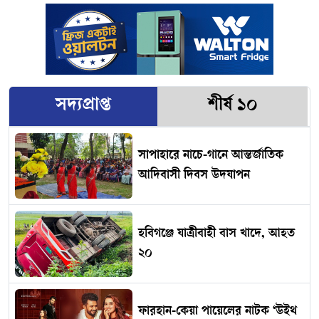
সদ্যপ্রাপ্ত
শীর্ষ ১০
সাপাহারে নাচে-গানে আন্তর্জাতিক
আদিবাসী দিবস উদযাপন
হবিগঞ্জে যাত্রীবাহী বাস খাদে, আহত
২০
ফারহান-কেয়া পায়েলের নাটক ‘উইথ