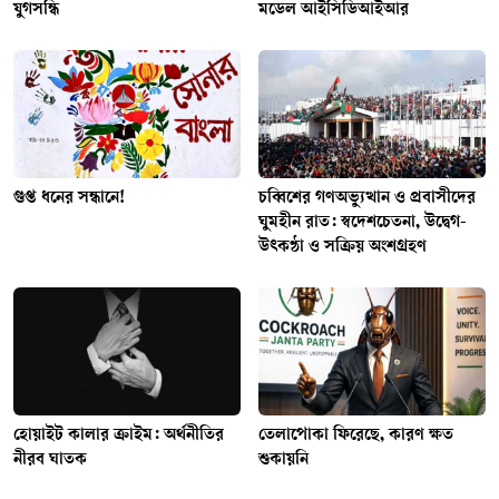
যুগসন্ধি
মডেল আইসিডিআইআর
গুপ্ত ধনের সন্ধানে!
চব্বিশের গণঅভ্যুত্থান ও প্রবাসীদের
ঘুমহীন রাত: স্বদেশচেতনা, উদ্বেগ-
উৎকণ্ঠা ও সক্রিয় অংশগ্রহণ
হোয়াইট কালার ক্রাইম: অর্থনীতির
তেলাপোকা ফিরেছে, কারণ ক্ষত
নীরব ঘাতক
শুকায়নি