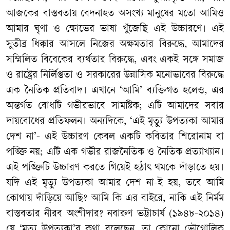
আজকের বাস্তবতায় বেদনাহত অসংখ্য মানুষের মতো আমিও
আমার ঘৃণা ও ক্ষোভের ভাষা খুঁজেছি এই উচ্চারণে। এই
সুতীব্র ধিক্কার আসলে নিজের অক্ষমতার বিরুদ্ধে, আমাদের
সম্মিলিত বিবেকের ব্যর্থতার বিরুদ্ধে, এবং একই সঙ্গে সমাজ
ও রাষ্ট্রের নির্লিপ্ততা ও সরকারের উন্নাসিক মনোভাবের বিরুদ্ধে
এক নৈতিক প্রতিবাদ। এখানে ‘আমি’ ব্যক্তিগত হলেও, এর
অন্তর্গত বোধটি গভীরভাবে সামষ্টিক; এটি আমাদের সবার
দায়বোধের প্রতিফলন। অন্যদিকে, ‘এই মৃত্যু উপত্যকা আমার
দেশ না’- এই উচ্চারণ কেবল একটি কবিতার শিরোনাম বা
পঙ্ক্তি নয়; এটি এক গভীর রাজনৈতিক ও নৈতিক প্রত্যাখ্যান।
এই পঙ্ক্তিটি উচ্চারণ করতে গিয়েই হঠাৎ থমকে দাঁড়াতে হয়।
যদি এই মৃত্যু উপত্যকা আমার দেশ না-ই হয়, তবে আমি
কোথায় দাঁড়িয়ে আছি? আমি কি এর বাইরে, নাকি এই নির্মম
বাস্তবতার নীরব অংশীদার? নবারুণ ভট্টাচার্য (১৯৪৮-২০১৪)
যে ‘মৃত্যু উপত্যকা’র কথা বলেছেন, তা কোনো ভৌগোলিক