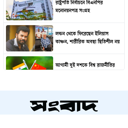
রাষ্ট্রপতি নির্বাচনে বিএনপির
মনোনয়নপত্র সংগ্রহ
লন্ডন থেকে ফিরেছেন ইলিয়াস
কাঞ্চন, শারীরিক অবস্থা স্থিতিশীল নয়
আগামী দুই দশকে বিশ্ব রাজনীতির
কেন্দ্রে কি ভারত ও চীন?
অনিয়ন্ত্রিত বর্জ্যে হুমকির মুখে
সাতছড়ি ও রামগঙ্গার পরিবেশ
সম্পাদক ও প্রকাশক