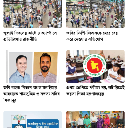
জুলাই দিবসের আগে ৪ ক্যাম্পাসে
জবির ভিপি-জিএসকে মেরে বের
প্রতিহিংসার রাজনীতি
করে দেওয়ার অভিযোগ
জ‌বি বাংলা বিভাগ অ‍্যালামনাইয়ের
প্রথম শ্রেণিতে পরীক্ষা নয়, লটারিতেই
আহ্বায়ক শামসুদ্দিন ও সদস্য সচিব
ভরসা শিক্ষা মন্ত্রণালয়ের
মিজানুর