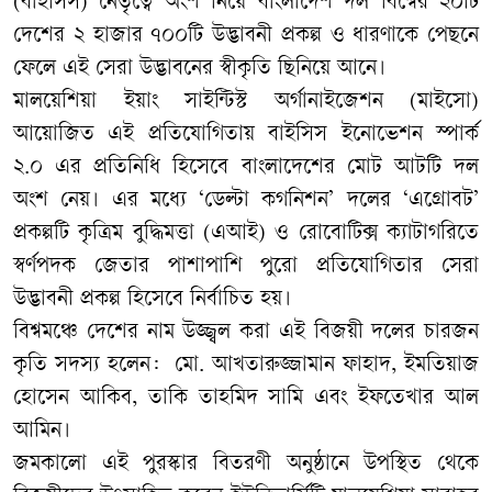
(বাইসিস) নেতৃত্বে অংশ নিয়ে বাংলাদেশ দল বিশ্বের ২০টি
দেশের ২ হাজার ৭০০টি উদ্ভাবনী প্রকল্প ও ধারণাকে পেছনে
ফেলে এই সেরা উদ্ভাবনের স্বীকৃতি ছিনিয়ে আনে।
মালয়েশিয়া ইয়াং সাইন্টিস্ট অর্গানাইজেশন (মাইসো)
আয়োজিত এই প্রতিযোগিতায় বাইসিস ইনোভেশন স্পার্ক
২.০ এর প্রতিনিধি হিসেবে বাংলাদেশের মোট আটটি দল
অংশ নেয়। এর মধ্যে ‘ডেল্টা কগনিশন’ দলের ‘এগ্রোবট’
প্রকল্পটি কৃত্রিম বুদ্ধিমত্তা (এআই) ও রোবোটিক্স ক্যাটাগরিতে
স্বর্ণপদক জেতার পাশাপাশি পুরো প্রতিযোগিতার সেরা
উদ্ভাবনী প্রকল্প হিসেবে নির্বাচিত হয়।
​বিশ্বমঞ্চে দেশের নাম উজ্জ্বল করা এই বিজয়ী দলের চারজন
কৃতি সদস্য হলেন: মো. আখতারুজ্জামান ফাহাদ, ইমতিয়াজ
হোসেন আকিব, তাকি তাহমিদ সামি এবং ইফতেখার আল
আমিন।
জমকালো এই পুরস্কার বিতরণী অনুষ্ঠানে উপস্থিত থেকে