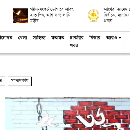
গ্যাস-সংকট ভোগাবে আরও
আগের নিয়মেই রাষ
২-৩ দিন, আশ্বাস জ্বালানি
নির্বাচন, মনোন
মন্ত্রীর
প্রধান
িনোদন
খেলা
সাহিত্য
মতামত
চাকরির
ফিচার
আরও
খবর
ত
সম্পাদকীয়