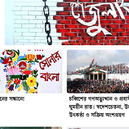
ধনের সন্ধানে!
চব্বিশের গণঅভ্যুত্থান ও প্রব
ঘুমহীন রাত: স্বদেশচেতনা, উদ
উৎকণ্ঠা ও সক্রিয় অংশগ্রহণ