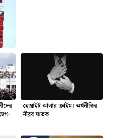
াসীদের
হোয়াইট কালার ক্রাইম: অর্থনীতির
্বেগ-
নীরব ঘাতক