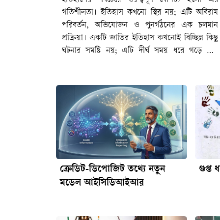
ক্রেডিট-ডিপোজিট তথ্যে নতুন
গুপ্ত 
মডেল আইসিডিআইআর