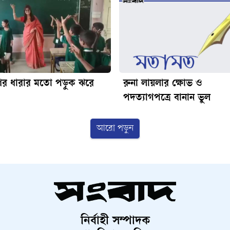
ণের ধারার মতো পড়ুক ঝরে
রুনা লায়লার ক্ষোভ ও
পদত্যাগপত্রে বানান ভুল
আরো পড়ুন
নির্বাহী সম্পাদক