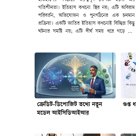
ক্রেডিট-ডিপোজিট তথ্যে নতুন
গুপ্ত 
মডেল আইসিডিআইআর