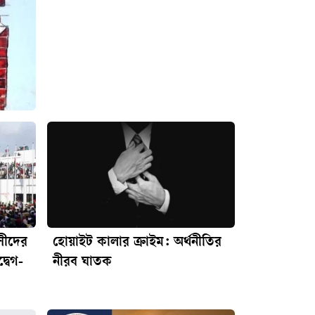
াসীদের
হোয়াইট কালার ক্রাইম: অর্থনীতির
্বেগ-
নীরব ঘাতক