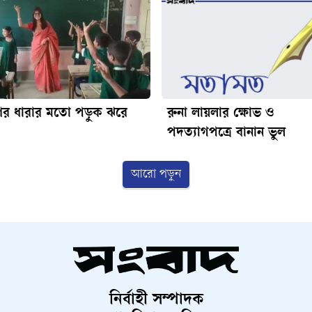
ণের ধারার মতো পড়ুক ঝরে
রুনা লায়লার ক্ষোভ ও
পদত্যাগপত্রে বানান ভুল
আরো পড়ুন
নির্বাহী সম্পাদক