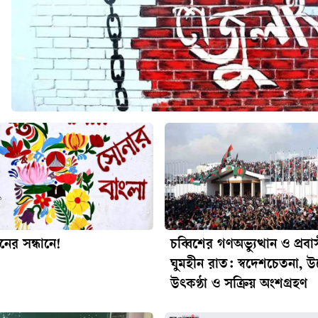
ধনের সন্ধানে!
চব্বিশের গণঅভ্যুত্থান ও প্রব
ঘুমহীন রাত: স্বদেশচেতনা, উদ
উৎকণ্ঠা ও সক্রিয় অংশগ্রহণ