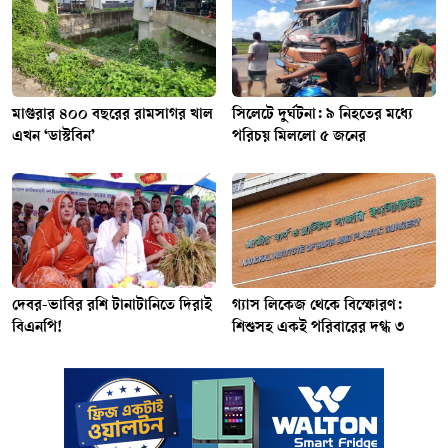
মাগুরার ৪০০ বছরের রামসাগর খাল
সিলেটে দুর্ঘটনা: ৯ নিহতের মধ্যে
এখন ‘ডাস্টবিন’
পরিচয় মিললো ৫ জনের
দেবর-ভাবির রশি টানাটানিতে দিরাই
গ্যাস লিকেজ থেকে বিস্ফোরণ:
বিএনপি!
শিশুসহ একই পরিবারের দগ্ধ ৩