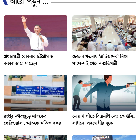
আরো পড়ুন ...
প্রধানমন্ত্রী রোববার চট্টগ্রাম ও
ছেলের খতনায় ‘এতিমদের’ নিয়ে
কক্সবাজারে যাচ্ছেন
মাংস-দই খেলেন প্রতিমন্ত্রী
রংপুর নগরজুড়ে মাদকের
নোয়াখালীতে বিএনপি নেতাকে গুলি,
ফেরিওয়ালা, আতঙ্কে অভিভাবকরা
লাগলো সহযোগীর বুকে