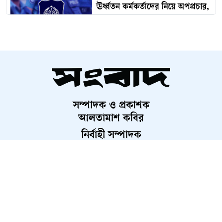
ঊর্ধ্বতন কর্মকর্তাদের নিয়ে অপপ্রচার,
সতর্ক করল পুলিশ
সাকিবের বক্তব্যে ক্রীড়া প্রতিমন্ত্রীর
তীব্র প্রতিক্রিয়া
সম্পাদক ও প্রকাশক
এবার আইস্ক্রিনে আসছে নাজিফা
আলতামাশ কবির
তুষির ‘অ্যানি’
নির্বাহী সম্পাদক
শাহরিয়ার করিম
প্রধান, ডিজিটাল সংস্করণ
ছেলের খতনায় ‘এতিমদের’ নিয়ে
রাশেদ আহমেদ
মাংস-দই খেলেন প্রতিমন্ত্রী
ছুটির দিনেই বৈঠক, এলএনজি কেনার
অনুমোদন