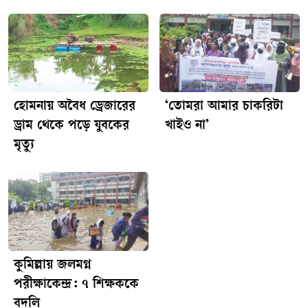
উদ্ধারকৃত অংশগুলো আগামীকাল সকালে ময়নাতদন্তের জন্য কুমিল্লা
মেডিকেল কলেজ হাসপাতালের মর্গে পাঠানো হবে।
হোমনায় অবৈধ ড্রেজারের
‘তোমরা আমার চাকরিটা
ড্রাম থেকে পড়ে যুবকের
খাইও না’
মৃত্যু
কুমিল্লায় জলমগ্ন
পরীক্ষাকেন্দ্র: ৭ শিক্ষককে
বদলি