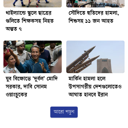
থাইল্যান্ডে স্কুলে ছাত্রের
সৌদিতে হুতিদের হামলা,
গুলিতে শিক্ষকসহ নিহত
শিশুসহ ১১ জন আহত
অন্তত ৭
যুব বিক্ষোভে ‘দুর্বল’ মোদি
মার্কিন হামলা হলে
সরকার, দাবি সোনম
উপসাগরীয় দেশগুলোতেও
ওয়াংচুকের
আঘাত হানবে ইরান
আরো পড়ুন