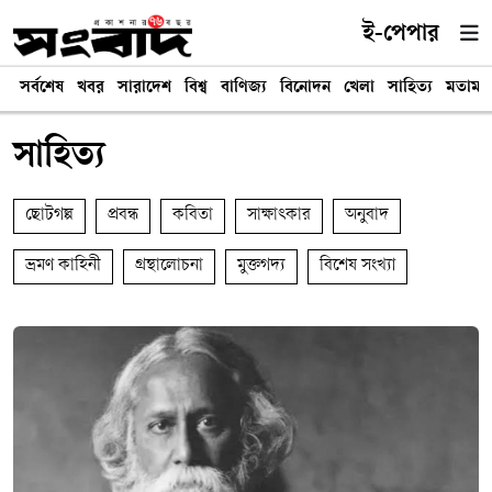
ই-পেপার
সর্বশেষ
খবর
সারাদেশ
বিশ্ব
বাণিজ্য
বিনোদন
খেলা
সাহিত্য
মতামত
সাহিত্য
ছোটগল্প
প্রবন্ধ
কবিতা
সাক্ষাৎকার
অনুবাদ
ভ্রমণ কাহিনী
গ্রন্থালোচনা
মুক্তগদ্য
বিশেষ সংখ্যা