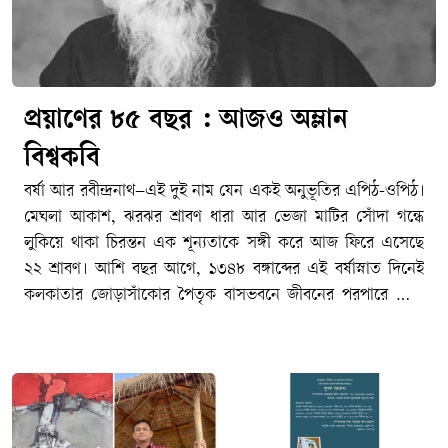
প্রয়াণের ৮৫ বছর : আজও অম্লান
বিশ্বকবি
বর্ষা আর রবীন্দ্রনাথ–এই দুই নাম যেন একই অনুভূতির এপিঠ-ওপিঠ।
মেঘলা আকাশ, ঝরঝর শ্রাবণ ধারা আর ভেজা মাটির সোঁদা গন্ধে
লুকিয়ে থাকা চিরন্তন এক শূন্যতাকে সঙ্গী করে আজ ফিরে এসেছে
২২ শ্রাবণ। আশি বছর আগে, ১৩৪৮ বঙ্গাব্দের এই বর্ষাস্নাত দিনেই
কলকাতার জোড়াসাঁকোর পৈতৃক বাসভবনে জীবনের পরপারে পাড়ি
জমিয়েছিলেন বাংলা সাহিত্যের রবি–বিশ্বকবি রবীন্দ্রনাথ ঠাকুর। আজ
তার ৮৫তম প্রয়াণ দিবস। মহাকালের আবর্তে ৮৫টি বছর পার হয়ে
গেলেও বাঙালির হৃদয়ে তিনি এতটুকু পুরোনো হননি। জীবনের
অনাবিল আনন্দ, গভীর বেদনা, বিরহ-মিলন কিংবা প্রার্থনা–মানুষের
মনস্তাত্ত্বিক প্রতিচ্ছবির প্রতিটি নিবিড় কোণে আজও তিনি একইভাবে