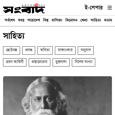
ই-পেপার
সর্বশেষ
খবর
সারাদেশ
বিশ্ব
বাণিজ্য
বিনোদন
খেলা
সাহিত্য
মতামত
সাহিত্য
ছোটগল্প
প্রবন্ধ
কবিতা
সাক্ষাৎকার
অনুবাদ
ভ্রমণ কাহিনী
গ্রন্থালোচনা
মুক্তগদ্য
বিশেষ সংখ্যা