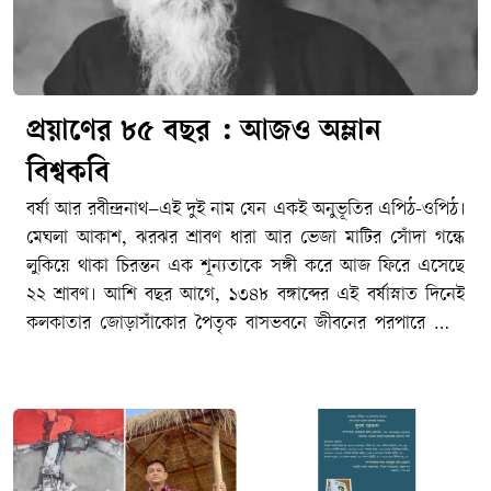
প্রয়াণের ৮৫ বছর : আজও অম্লান
বিশ্বকবি
বর্ষা আর রবীন্দ্রনাথ–এই দুই নাম যেন একই অনুভূতির এপিঠ-ওপিঠ।
মেঘলা আকাশ, ঝরঝর শ্রাবণ ধারা আর ভেজা মাটির সোঁদা গন্ধে
লুকিয়ে থাকা চিরন্তন এক শূন্যতাকে সঙ্গী করে আজ ফিরে এসেছে
২২ শ্রাবণ। আশি বছর আগে, ১৩৪৮ বঙ্গাব্দের এই বর্ষাস্নাত দিনেই
কলকাতার জোড়াসাঁকোর পৈতৃক বাসভবনে জীবনের পরপারে পাড়ি
জমিয়েছিলেন বাংলা সাহিত্যের রবি–বিশ্বকবি রবীন্দ্রনাথ ঠাকুর। আজ
তার ৮৫তম প্রয়াণ দিবস। মহাকালের আবর্তে ৮৫টি বছর পার হয়ে
গেলেও বাঙালির হৃদয়ে তিনি এতটুকু পুরোনো হননি। জীবনের
অনাবিল আনন্দ, গভীর বেদনা, বিরহ-মিলন কিংবা প্রার্থনা–মানুষের
মনস্তাত্ত্বিক প্রতিচ্ছবির প্রতিটি নিবিড় কোণে আজও তিনি একইভাবে