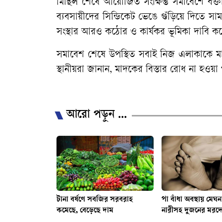
মিছিল শেষে আয়োজিত সংক্ষিপ্ত সমাবেশে বক্
ব্যবসায়ীদের সিন্ডিকেট ভেঙে গুঁড়িয়ে দিতে সা
সংস্থার আরও কঠোর ও কার্যকর ভূমিকা দাবি কর
সমাবেশ শেষে উপস্থিত সবাই নিজ এলাকাকে মা
স্থানীয়রা জানান, মাদকের বিস্তার রোধ না হও
'\
আরো পড়ুন ...
টানা বর্ষণে সবজির সরবরাহ
পা বাঁধা অবস্থায় মেঘ
কমেছে, বেড়েছে দাম
নারীসহ দুজনের মরদ