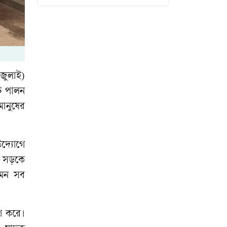
হাসপাতালে ছাত্রদলের
পরিচ্ছন্নতা অভিযান
সালমান শাহ মৃত্যু
রহস্যের নতুন অধ্যায়
জুলাই)
চি পালন
বিদ্যুৎ-জ্বালানি নিয়ে
ানুষের
বিভ্রান্তি সৃষ্টি না করার
আহ্বান প্রধানমন্ত্রীর
উদ্যোগে
ভৈরব পৌরসভার
ে সড়কে
মহাপরিকল্পনা প্রণয়ন
এমন সব
নিয়ে প্রথম পরামর্শ
সভা
িণ করে।