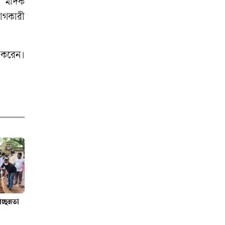
বাঁশখালীতে বন্যার্তদের
। মাদক
পুনর্বাসন কার্যক্রম
়োগকারী
উদ্বোধন করলেন
প্রধানমন্ত্রী
 করেন।
বিশ্ব আদিবাসী দিবস
পালিত হচ্ছে
টাঙ্গাইলের মধুপুরে
সাড়ে তিন ঘণ্টা পর
যান চলাচল স্বাভাবিক
ঢাকা-ময়মনসিংহ
মহাসড়কে
্ছন্নতা