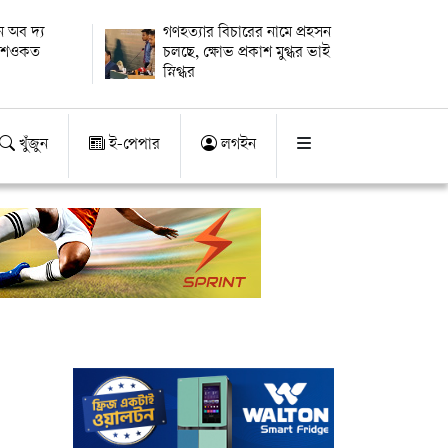
 অব দ্য
গণহত্যার বিচারের নামে প্রহসন
ায় শওকত
চলছে, ক্ষোভ প্রকাশ মুগ্ধর ভাই
স্নিগ্ধর
খুঁজুন
ই-পেপার
লগইন