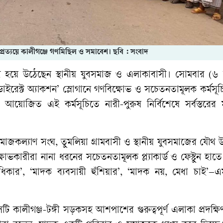
্রত্যয়ে কালীগঞ্জে গণমিছিল ও সমাবেশ। ছবি : সংবাদ
চার হয়ে উঠেছেন স্থানীয় যুবসমাজ ও এলাকাবাসী। সোমবার (৬ 
ইরেক্ট অ্যাকশন’ স্লোগানে গণবিক্ষোভ ও সচেতনতামূলক কর্মসূ
য়োজিত এই কর্মসূচিতে নারী-পুরুষ নির্বিশেষে সর্বস্তরের ম
মাজকল্যাণ সংঘ, তুমলিয়া গ্রামবাসী ও স্থানীয় যুবসমাজের যৌথ 
কারীরা নানা ধরনের সচেতনতামূলক প্ল্যাকার্ড ও ফেস্টুন হাত
িকার’, ‘মাদক ব্যবসায়ী হুঁশিয়ার’, ‘মাদক নয়, মেধা চাই’–
 কালীগঞ্জ-টঙ্গী সড়কসহ আশপাশের গুরুত্বপূর্ণ এলাকা প্রদক্ষ