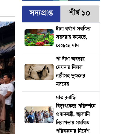
সদ্যপ্রাপ্ত
শীর্ষ ১০
টানা বর্ষণে সবজির
সরবরাহ কমেছে,
বেড়েছে দাম
পা বাঁধা অবস্থায়
মেঘনায় মিলল
নারীসহ দুজনের
মরদেহ
মাতারবাড়ি
বিদ্যুৎকেন্দ্র পরিদর্শনে
প্রধানমন্ত্রী, জ্বালানি
নিরাপত্তায় সমন্বিত
পরিকল্পনার নির্দেশ