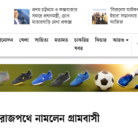
প্রথম চট্টগ্রাম ও কক্সবাজার
'বিজনেস আইকন
সফরে প্রধানমন্ত্রী, চোখ
ইয়ার' সম্মানন
মাতারবাড়ি মেগা প্রকল্পে
আজিজ
িনোদন
খেলা
সাহিত্য
মতামত
চাকরির
ফিচার
আরও
খবর
ে রাজপথে নামলেন গ্রামবাসী