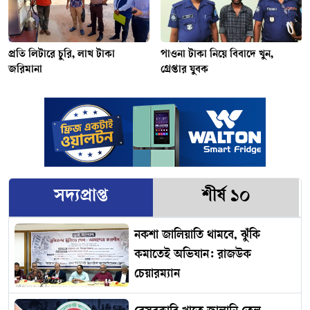
প্রতি লিটারে চুরি, লাখ টাকা
পাওনা টাকা নিয়ে বিবাদে খুন,
জরিমানা
গ্রেপ্তার যুবক
সদ্যপ্রাপ্ত
শীর্ষ ১০
নকশা জালিয়াতি থামবে, ঝুঁকি
কমাতেই অভিযান: রাজউক
চেয়ারম্যান