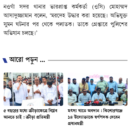
নওগাঁ সদর থানার ভারপ্রাপ্ত কর্মকর্তা (ওসি) মোহাম্মদ
আসাদুজ্জামান বলেন, ‘মরদেহ উদ্ধার করা হয়েছে। অভিযুক্ত
সুমন ঘটনার পর থেকে পলাতক। তাকে গ্রেপ্তারে পুলিশের
অভিযান চলছে।’
\
আরো পড়ুন ...
৫ বছরের মধ্যে ক্রীড়াক্ষেত্রে বিপ্লব
মৎস্য খাতে অবদান : কিশোরগঞ্জে
আনতে চাই : ক্রীড়া প্রতিমন্ত্রী
১৪ উদ্যোক্তাকে স্বর্ণপদক দেবেন
প্রধানমন্ত্রী