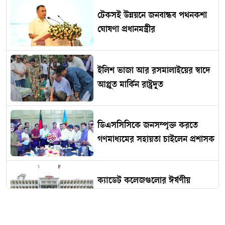
টেকসই উন্নয়নে জনবান্ধব পথনকশা
ঘোষণা প্রধানমন্ত্রীর
ইলিশ ভাজা আর রসমালাইয়ের স্বাদে
আপ্লুত মার্কিন রাষ্ট্রদূত
ডিএসসিসিকে জনসম্পৃক্ত করতে
গণমাধ্যমের সহায়তা চাইলেন প্রশাসক
ক্যাডেট কলেজগুলোর ঈর্ষণীয়
সাফল্য, পাসের হার শতভাগ