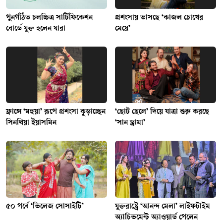
পুনর্গঠিত চলচ্চিত্র সার্টিফিকেশন
প্রশংসায় ভাসছে ‘কাজল চোখের
বোর্ডে যুক্ত হলেন যারা
মেয়ে’
ফ্রান্সে ‘মহুয়া’ রূপে প্রশংসা কুড়াচ্ছেন
‘ছোট ছেলে’ দিয়ে যাত্রা শুরু করছে
সিনথিয়া ইয়াসমিন
‘সান ড্রামা’
৫০ পর্বে ‘ভিলেজ সোসাইটি’
যুক্তরাষ্ট্রে ‘আনন্দ মেলা’ লাইফটাইম
অ্যাচিভমেন্ট অ্যাওয়ার্ড পেলেন