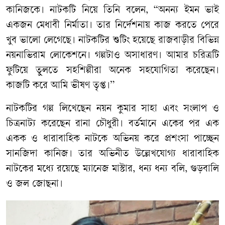
কানিজকে। নাটকটি নিয়ে তিনি বলেন, “অনন্য ইমন ভাই
একজন মেধাবী নির্মাতা। তার নির্দেশনায় কাজ করতে পেরে
খুব ভালো লেগেছে। নাটকটির শুটিং হয়েছে রাজবাড়ীর বিভিন্ন
নয়নাভিরাম লোকেশনে। গল্পটাও অসাধারণ। আমার চরিত্রটি
ফুটিয়ে তুলতে সহশিল্পীরা অনেক সহযোগিতা করেছেন।
কাজটি করে আমি ভীষণ তৃপ্ত।”
নাটকটির গল্প লিখেছেন নয়ন কুমার সাহা এবং সংলাপ ও
চিত্রনাট্য করেছেন রানা চৌধুরী। বর্তমানে একের পর এক
একক ও ধারাবাহিক নাটকে অভিনয় করে প্রশংসা পাচ্ছেন
সানজিদা কানিজ। তার অভিনীত উল্লেখযোগ্য ধারাবাহিক
নাটকের মধ্যে রয়েছে ম্যানেজ মাস্টার, ধন্য ধন্য বলি, গুড়বালি
ও জল জোছনা।