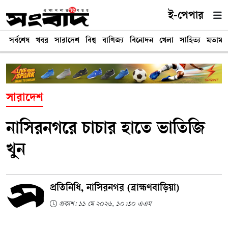
ই-পেপার
সর্বশেষ
খবর
সারাদেশ
বিশ্ব
বাণিজ্য
বিনোদন
খেলা
সাহিত্য
মতামত
সারাদেশ
নাসিরনগরে চাচার হাতে ভাতিজি
খুন
প্রতিনিধি, নাসিরনগর (ব্রাহ্মণবাড়িয়া)
প্রকাশ: ১১ মে ২০২৬, ১০:৩০ এএম