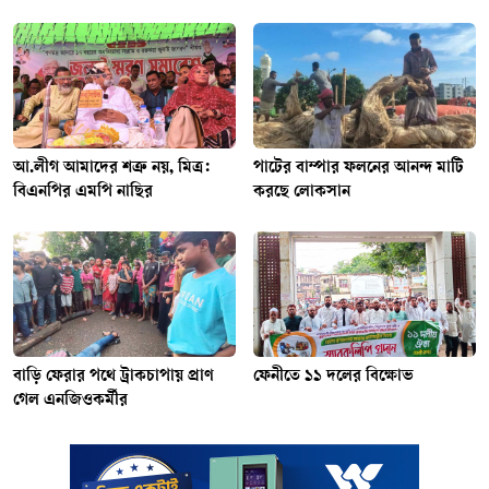
আ.লীগ আমাদের শত্রু নয়, মিত্র:
পাটের বাম্পার ফলনের আনন্দ মাটি
বিএনপির এমপি নাছির
করছে লোকসান
বাড়ি ফেরার পথে ট্রাকচাপায় প্রাণ
ফেনীতে ১১ দলের বিক্ষোভ
গেল এনজিওকর্মীর