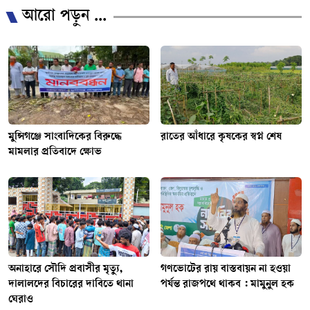
আরো পড়ুন ...
মুন্সিগঞ্জে সাংবাদিকের বিরুদ্ধে
রাতের আঁধারে কৃষকের স্বপ্ন শেষ
মামলার প্রতিবাদে ক্ষোভ
অনাহারে সৌদি প্রবাসীর মৃত্যু,
গণভোটের রায় বাস্তবায়ন না হওয়া
দালালদের বিচারের দাবিতে থানা
পর্যন্ত রাজপথে থাকব : মামুনুল হক
ঘেরাও