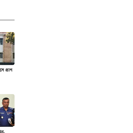
সদস্যদের চাকরির
নিয়োগপত্র দিলেন
প্রধানমন্ত্রী
‘তোমার কলরব’ দিয়ে
ফিরলেন মিলানা মমিন
ে প্রাণ
আসিফ-বেবী
নাজনীনের নতুন চমক
‘স্বপ্ন ঘুড়ি’
সাইফুল্লাহ-সালাহ
উদ্দিনের খুনিদের
সর্বোচ্চ শাস্তির দাবিতে
বিক্ষোভ
ুন,