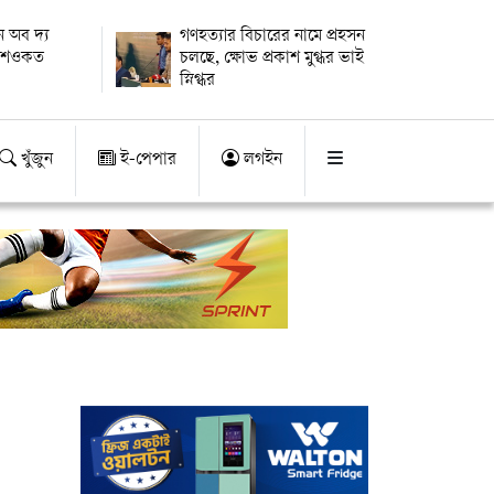
 অব দ্য
গণহত্যার বিচারের নামে প্রহসন
ায় শওকত
চলছে, ক্ষোভ প্রকাশ মুগ্ধর ভাই
স্নিগ্ধর
খুঁজুন
ই-পেপার
লগইন