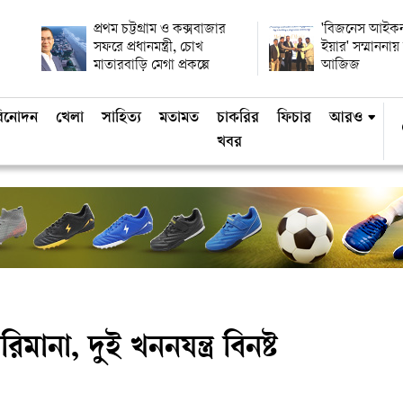
প্রথম চট্টগ্রাম ও কক্সবাজার
'বিজনেস আইকন
সফরে প্রধানমন্ত্রী, চোখ
ইয়ার' সম্মানন
মাতারবাড়ি মেগা প্রকল্পে
আজিজ
িনোদন
খেলা
সাহিত্য
মতামত
চাকরির
ফিচার
আরও
খবর
ানা, দুই খননযন্ত্র বিনষ্ট