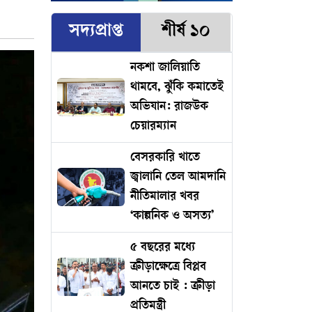
সদ্যপ্রাপ্ত
শীর্ষ ১০
নকশা জালিয়াতি
থামবে, ঝুঁকি কমাতেই
অভিযান: রাজউক
চেয়ারম্যান
বেসরকারি খাতে
জ্বালানি তেল আমদানি
নীতিমালার খবর
‘কাল্পনিক ও অসত্য’
৫ বছরের মধ্যে
ক্রীড়াক্ষেত্রে বিপ্লব
আনতে চাই : ক্রীড়া
প্রতিমন্ত্রী