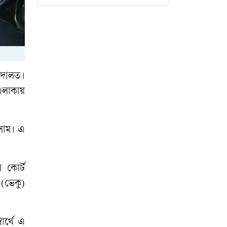
মৎস্য খাতে অবদান :
কিশোরগঞ্জে ১৪
উদ্যোক্তাকে স্বর্ণপদক
দেবেন প্রধানমন্ত্রী
আদালত।
সাতক্ষীরা সীমান্তে
এলাকায়
বিজিবির হাতে দুই
ফাইটার মোরগ জব্দ
সলাম। এ
মামাতো বোনের
বিয়েতে এসে প্রাণ
 কোর্ট
হারালেন যুবক
 (ভেকু)
জুলাই শহীদ ও আহত
১০ পরিবারের
ার্থে এ