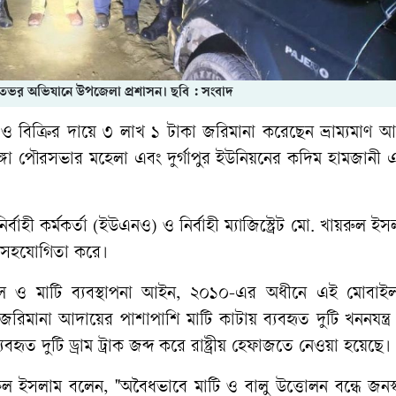
 রাতভর অভিযানে উপজেলা প্রশাসন। ছবি : সংবাদ
 ও বিক্রির দায়ে ৩ লাখ ১ টাকা জরিমানা করেছেন ভ্রাম্যমাণ 
গা পৌরসভার মহেলা এবং দুর্গাপুর ইউনিয়নের কদিম হামজানী 
হী কর্মকর্তা (ইউএনও) ও নির্বাহী ম্যাজিস্ট্রেট মো. খায়রুল ই
 সহযোগিতা করে।
হাল ও মাটি ব্যবস্থাপনা আইন, ২০১০-এর অধীনে এই মোবাইল
িমানা আদায়ের পাশাপাশি মাটি কাটায় ব্যবহৃত দুটি খননযন্ত্র
হৃত দুটি ড্রাম ট্রাক জব্দ করে রাষ্ট্রীয় হেফাজতে নেওয়া হয়েছে।
রুল ইসলাম বলেন, "অবৈধভাবে মাটি ও বালু উত্তোলন বন্ধে জনস্ব