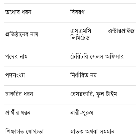
তথ্যের
ধরন
বিবরণ
এসএমসি
এন্টারপ্রাইজ
প্রতিষ্ঠানের
নাম
লিমিটেড
পদের
নাম
টেরিটরি
সেলস
অফিসার
পদসংখ্যা
নির্ধারিত
নয়
চাকরির
ধরন
বেসরকারি
,
ফুল
টাইম
প্রার্থীর
ধরন
নারী
-
পুরুষ
শিক্ষাগত
যোগ্যতা
স্নাতক
অথবা
সমমান