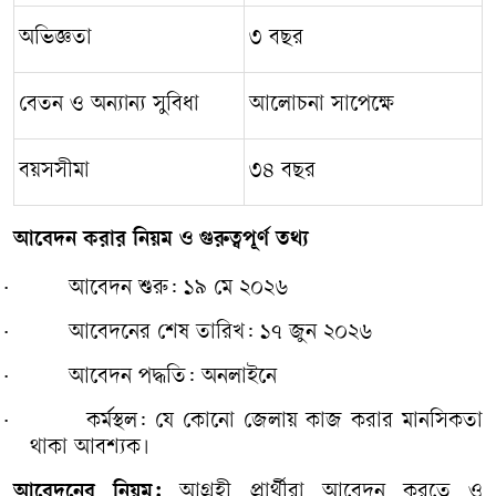
অভিজ্ঞতা
৩
বছর
বেতন
ও
অন্যান্য
সুবিধা
আলোচনা
সাপেক্ষে
বয়সসীমা
৩৪
বছর
আবেদন
করার
নিয়ম
ও
গুরুত্বপূর্ণ
তথ্য
·
আবেদন
শুরু
:
১৯
মে
২০২৬
·
আবেদনের
শেষ
তারিখ
:
১৭
জুন
২০২৬
·
আবেদন
পদ্ধতি
:
অনলাইনে
·
কর্মস্থল
:
যে
কোনো
জেলায়
কাজ
করার
মানসিকতা
থাকা
আবশ্যক।
আবেদনের
নিয়ম
:
আগ্রহী
প্রার্থীরা
আবেদন
করতে
ও