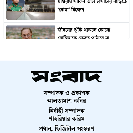
মাগুরায় সাকিব আল হাসানের বাড়িতে
‘বোমা’ নিক্ষেপ
জীবনের ঝুঁকি থাকলে কোনো
রোহিঙ্গাকে ফেরত পাঠাবে না
মালয়েশিয়া
বিদেশ থেকে গণতন্ত্র নস্যাতের ষড়যন্ত্র
চলছে
সম্পাদক ও প্রকাশক
মোমিন-শান্তাসহ ৬ নেতাকর্মীকে
আলতামাশ কবির
কারাগারে পাঠানোর আবেদন, হতে
নির্বাহী সম্পাদক
পারে রিমান্ড
শাহরিয়ার করিম
প্রধান, ডিজিটাল সংস্করণ
ঢাবির বেশ কয়েকজন শিক্ষকের