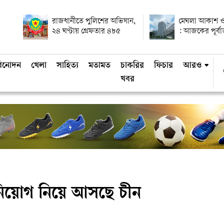
রাজধানীতে পুলিশের অভিযান,
মেঘলা আকাশ ও
২৪ ঘণ্টায় গ্রেফতার ৪৮৫
: আজকের পূর্ব
িনোদন
খেলা
সাহিত্য
মতামত
চাকরির
ফিচার
আরও
খবর
 বিনিয়োগ নিয়ে আসছে চীন