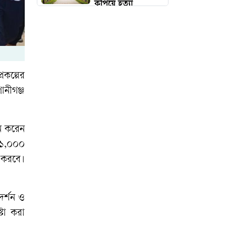
কুপিয়ে হত্যা
একদিনের মধ্যেই
আবার বৃদ্ধি পেল
স্বর্ণের দাম
রকল্পের
মুক্তিযোদ্ধার স্বীকৃতি
ানীগঞ্জ
ছাড়াই ওপাড়ে এক
গেরিলা
শন করেন
জুলাই স্মৃতি জাদুঘরে
, ১,০০০
এনসিপি নেতারা
গ করবে।
বাকৃবিতে বিজ্ঞানীদের
মেলা, বৈপ্লবিক
দর্শন ও
পরিবর্তনের বার্তা!
্টা করা