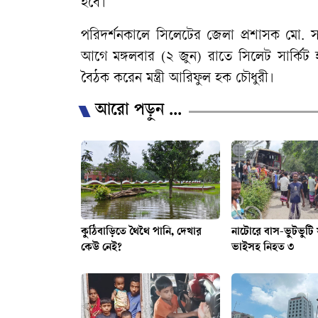
হবে।
পরিদর্শনকালে সিলেটের জেলা প্রশাসক মো. সা
আগে মঙ্গলবার (২ জুন) রাতে সিলেট সার্কিট হ
বৈঠক করেন মন্ত্রী আরিফুল হক চৌধুরী।
আরো পড়ুন ...
কুঠিবাড়িতে থৈথৈ পানি, দেখার
নাটোরে বাস-ভুটভুটি স
কেউ নেই?
ভাইসহ নিহত ৩