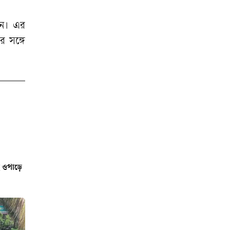
রাজধানীতে পুলিশের
েন। এর
অভিযান, ২৪ ঘণ্টায়
র সঙ্গে
গ্রেফতার ৪৮৫
আজকের জাতীয়
দৈনিকগুলোর
শিরোনাম
াই ওপাড়ে