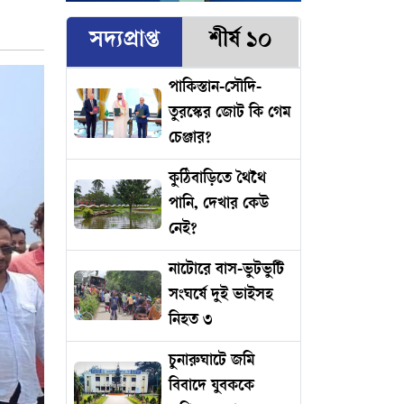
সদ্যপ্রাপ্ত
শীর্ষ ১০
পাকিস্তান-সৌদি-
তুরস্কের জোট কি গেম
চেঞ্জার?
কুঠিবাড়িতে থৈথৈ
পানি, দেখার কেউ
নেই?
নাটোরে বাস-ভুটভুটি
সংঘর্ষে দুই ভাইসহ
নিহত ৩
চুনারুঘাটে জমি
বিবাদে যুবককে