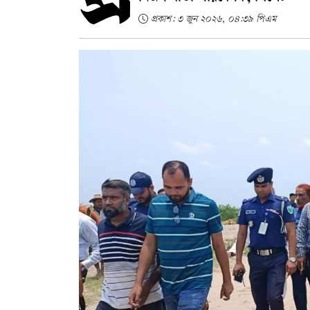
প্রকাশ: ৩ জুন ২০২৬, ০৪:৩৯ পিএম