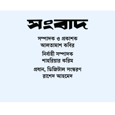
ভূমিকা পালন করবে—এ বিষয়ে বিশ্লেষকদের মধ্যে ঐকমত্য রয়েছে।
তবে বর্তমান বাস্তবতায় বিশ্বের নেতৃত্ব কোনো একক দেশের হাতে
কেন্দ্রীভূত হওয়ার সম্ভাবনা কম। বরং একাধিক প্রভাবশালী শক্তির
সহাবস্থানে একটি বহুমাত্রিক ক্ষমতার ভারসাম্য গড়ে উঠতে পারে,
যেখানে ভারত ও চীন নিঃসন্দেহে চালকের আসনে থাকবে।
সম্পাদক ও প্রকাশক
আলতামাশ কবির
নির্বাহী সম্পাদক
শাহরিয়ার করিম
প্রধান, ডিজিটাল সংস্করণ
রাশেদ আহমেদ
About Us
Contact Us
Terms And Condition