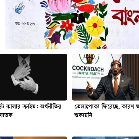
ট কালার ক্রাইম: অর্থনীতির
তেলাপোকা ফিরেছে, কারণ ক
 ঘাতক
শুকায়নি