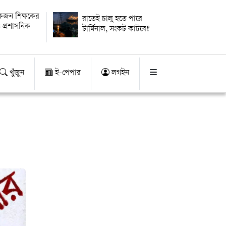
কজন শিক্ষকের
রাতেই চালু হতে পারে
 প্রশাসনিক
টার্মিনাল, সংকট কাটবে?
খুঁজুন
ই-পেপার
লগইন