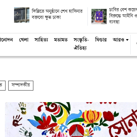
ঢাবির বেশ কয়ে
দিল্লিতে অনুষ্ঠানে শেখ হাসিনার
বিরুদ্ধে আইনি ও
বক্তব্যে ক্ষুব্ধ ঢাকা
ব্যবস্থা
িনোদন
খেলা
সাহিত্য
মতামত
সংস্কৃতি-
ফিচার
আরও
ঐতিহ্য
ত
সম্পাদকীয়