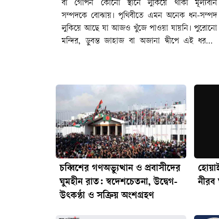
চব্বিশের গণঅভ্যুত্থান ও প্রবাসীদের
হোয়াই
ঘুমহীন রাত: স্বদেশচেতনা, উদ্বেগ-
নীরব
উৎকণ্ঠা ও সক্রিয় অংশগ্রহণ