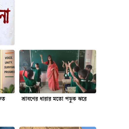
্ষত
শ্রাবণের ধারার মতো পড়ুক ঝরে