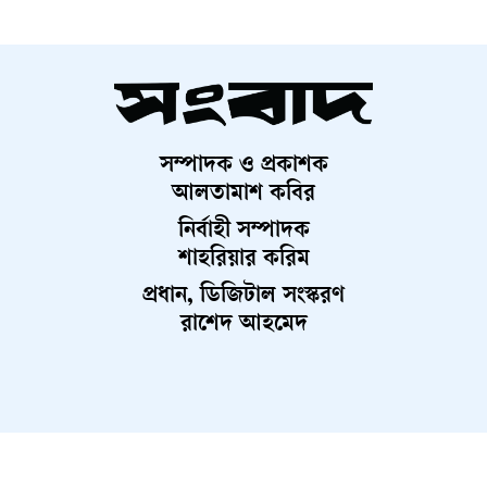
ভূমিকা পালন করবে—এ বিষয়ে বিশ্লেষকদের মধ্যে ঐকমত্য রয়েছে।
তবে বর্তমান বাস্তবতায় বিশ্বের নেতৃত্ব কোনো একক দেশের হাতে
কেন্দ্রীভূত হওয়ার সম্ভাবনা কম। বরং একাধিক প্রভাবশালী শক্তির
সহাবস্থানে একটি বহুমাত্রিক ক্ষমতার ভারসাম্য গড়ে উঠতে পারে,
যেখানে ভারত ও চীন নিঃসন্দেহে চালকের আসনে থাকবে।
সম্পাদক ও প্রকাশক
আলতামাশ কবির
নির্বাহী সম্পাদক
শাহরিয়ার করিম
প্রধান, ডিজিটাল সংস্করণ
রাশেদ আহমেদ
About Us
Contact Us
Terms And Condition