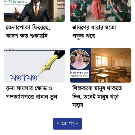
তেলাপোকা ফিরেছে,
শ্রাবণের ধারার মতো
কারণ ক্ষত শুকায়নি
পড়ুক ঝরে
রুনা লায়লার ক্ষোভ ও
শিক্ষককে মানুষ থাকতে
পদত্যাগপত্রে বানান ভুল
দিন, তবেই মানুষ গড়া
সম্ভব
আরো পড়ুন