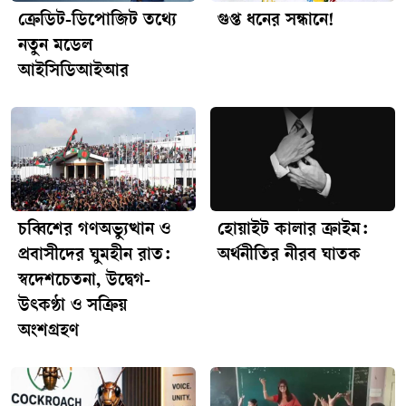
ক্রেডিট-ডিপোজিট তথ্যে
গুপ্ত ধনের সন্ধানে!
নতুন মডেল
আইসিডিআইআর
চব্বিশের গণঅভ্যুত্থান ও
হোয়াইট কালার ক্রাইম:
প্রবাসীদের ঘুমহীন রাত:
অর্থনীতির নীরব ঘাতক
স্বদেশচেতনা, উদ্বেগ-
উৎকণ্ঠা ও সক্রিয়
অংশগ্রহণ