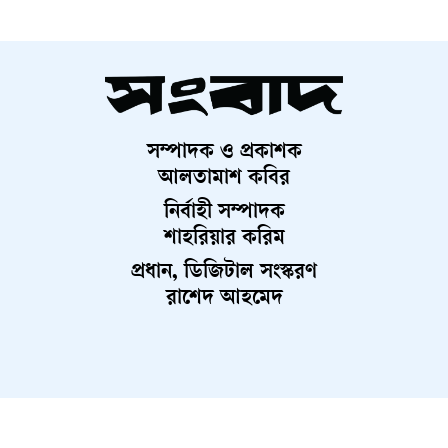
ভূমিকা পালন করবে—এ বিষয়ে বিশ্লেষকদের মধ্যে ঐকমত্য রয়েছে।
তবে বর্তমান বাস্তবতায় বিশ্বের নেতৃত্ব কোনো একক দেশের হাতে
কেন্দ্রীভূত হওয়ার সম্ভাবনা কম। বরং একাধিক প্রভাবশালী শক্তির
সহাবস্থানে একটি বহুমাত্রিক ক্ষমতার ভারসাম্য গড়ে উঠতে পারে,
যেখানে ভারত ও চীন নিঃসন্দেহে চালকের আসনে থাকবে।
সম্পাদক ও প্রকাশক
আলতামাশ কবির
নির্বাহী সম্পাদক
শাহরিয়ার করিম
প্রধান, ডিজিটাল সংস্করণ
রাশেদ আহমেদ
About Us
Contact Us
Terms And Condition