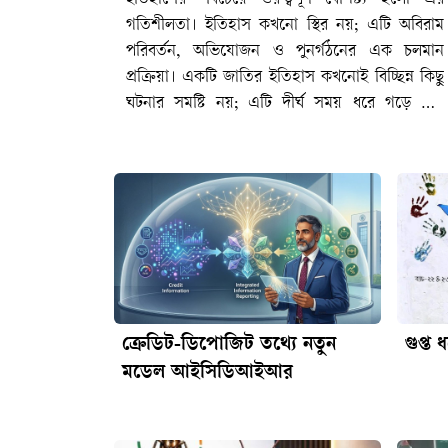
ক্রেডিট-ডিপোজিট তথ্যে নতুন
গুপ্ত 
মডেল আইসিডিআইআর