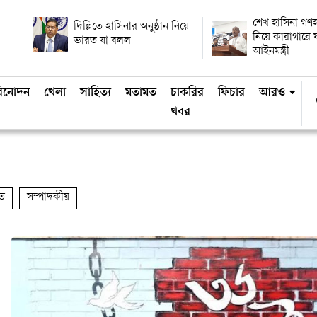
শেখ হাসিনা গণহ
দিল্লিতে হাসিনার অনুষ্ঠান নিয়ে
নিয়ে কারাগারে 
ভারত যা বলল
আইনমন্ত্রী
িনোদন
খেলা
সাহিত্য
মতামত
চাকরির
ফিচার
আরও
খবর
ত
সম্পাদকীয়