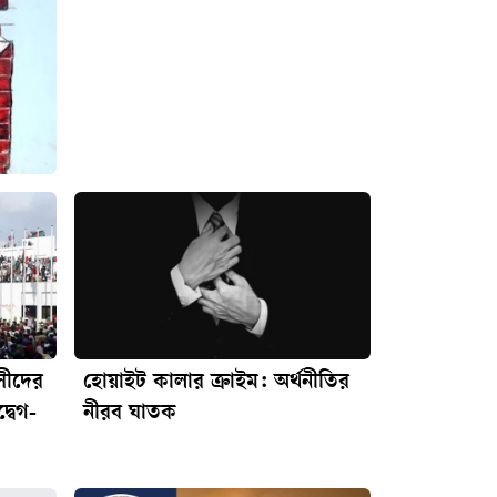
াসীদের
হোয়াইট কালার ক্রাইম: অর্থনীতির
্বেগ-
নীরব ঘাতক