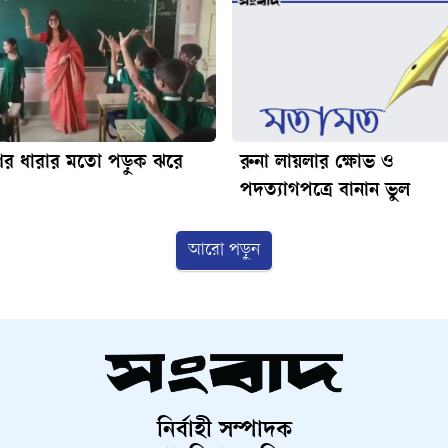
ণের ধারার মতো পড়ুক ঝরে
রুনা লায়লার ক্ষোভ ও
পদত্যাগপত্রে বানান ভুল
আরো পড়ুন
নির্বাহী সম্পাদক