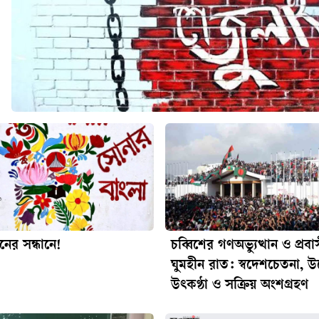
ধনের সন্ধানে!
চব্বিশের গণঅভ্যুত্থান ও প্রব
ঘুমহীন রাত: স্বদেশচেতনা, উদ
উৎকণ্ঠা ও সক্রিয় অংশগ্রহণ