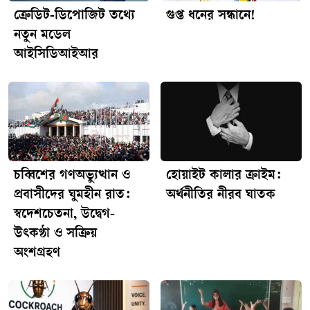
ক্রেডিট-ডিপোজিট তথ্যে
গুপ্ত ধনের সন্ধানে!
নতুন মডেল
আইসিডিআইআর
চব্বিশের গণঅভ্যুত্থান ও
হোয়াইট কালার ক্রাইম:
প্রবাসীদের ঘুমহীন রাত:
অর্থনীতির নীরব ঘাতক
স্বদেশচেতনা, উদ্বেগ-
উৎকণ্ঠা ও সক্রিয়
অংশগ্রহণ