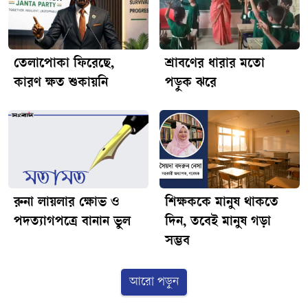
তেলাপোকা ফিরেছে,
শ্রাবণের ধারার মতো
কারণ ক্ষত শুকায়নি
পড়ুক ঝরে
রুনা লায়লার ক্ষোভ ও
শিক্ষককে মানুষ থাকতে
পদত্যাগপত্রে বানান ভুল
দিন, তবেই মানুষ গড়া
সম্ভব
আরো পড়ুন