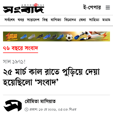
ই-পেপার
সর্বশেষ
খবর
সারাদেশ
বিশ্ব
বাণিজ্য
বিনোদন
খেলা
সাহিত্য
মতামত
৭৬ বছরে সংবাদ
সাল ১৯৭১!
২৫ মার্চ কাল রাতে পুড়িয়ে দেয়া
হয়েছিলো ‘সংবাদ’
মৌমিতা মাসিয়াত
প্রকাশ: ১৮ মে ২০২৬, ০৩:০৮ পিএম