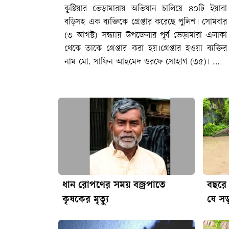
কুষ্টিয়ার ভেড়ামারায় অভিযান চালিয়ে ৪০টি ইয়াবা
বড়িসহ এক ব্যক্তিকে গ্রেপ্তার করেছে পুলিশ। সোমবার
(৩ আগস্ট) সন্ধ্যায় উপজেলার পূর্ব ভেড়ামারা এলাকা
থেকে তাকে গ্রেপ্তার করা হয়।গ্রেপ্তার হওয়া ব্যক্তির
নাম মো. সাফিন আহমেদ ওরফে সোহাগ (৩৫)। তিনি
পূর্ব ভেড়ামারা ৪ নম্বর ওয়ার্ডের ফজলুল হক চন্নুর
ছেলে।পুলিশ সূত্রে জানা গেছে, গোপন সংবাদের
ভিত্তিতে সোমবার সন্ধ্যা পৌনে আটটার দিকে পূর্ব
ভেড়ামারা ৪ নম্বর ওয়ার্ড এলাকায় অভিযান চালায়
পুলিশ। অভিযানে এসআই (নি.) এস এম কামরুল
ইসলামের নেতৃত্বে পুলিশের একটি দল সাফিন
আহমেদের শয়নকক্ষ থেকে ৪০টি ইয়াবা বড়ি উদ্ধার
করে। এ সময় মাদক কেনাবেচার অভিযোগে তাকে
গ্রেপ্তার করা হয়।ভেড়ামারা থানার ভারপ্রাপ্ত কর্মকর্তা
ধান রোপণের সময় বজ্রপাতে
বছরে 
(ওসি) মুহাম্মদ জাহিদুর রহমান বলেন, গ্রেপ্তার ব্যক্তির
কৃষকের মৃত্যু
যে স
বিরুদ্ধে মাদকদ্রব্য নিয়ন্ত্রণ আইনে মামলা করা হয়েছে।
এলাকাকে মাদকমুক্ত করতে এ ধরনের অভিযান