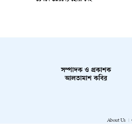
স্টেশনে উন্নয়নের ছোঁয়া নেই
সম্পাদক ও প্রকাশক
আলতামাশ কবির
About Us