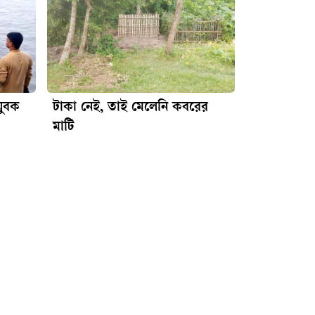
যুবক
টাকা নেই, তাই মেলেনি কবরের
মাটি