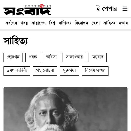
ই-পেপার
সর্বশেষ
খবর
সারাদেশ
বিশ্ব
বাণিজ্য
বিনোদন
খেলা
সাহিত্য
মতামত
সাহিত্য
ছোটগল্প
প্রবন্ধ
কবিতা
সাক্ষাৎকার
অনুবাদ
ভ্রমণ কাহিনী
গ্রন্থালোচনা
মুক্তগদ্য
বিশেষ সংখ্যা