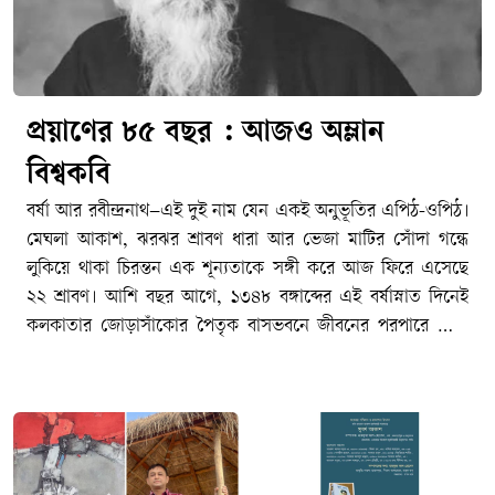
প্রয়াণের ৮৫ বছর : আজও অম্লান
বিশ্বকবি
বর্ষা আর রবীন্দ্রনাথ–এই দুই নাম যেন একই অনুভূতির এপিঠ-ওপিঠ।
মেঘলা আকাশ, ঝরঝর শ্রাবণ ধারা আর ভেজা মাটির সোঁদা গন্ধে
লুকিয়ে থাকা চিরন্তন এক শূন্যতাকে সঙ্গী করে আজ ফিরে এসেছে
২২ শ্রাবণ। আশি বছর আগে, ১৩৪৮ বঙ্গাব্দের এই বর্ষাস্নাত দিনেই
কলকাতার জোড়াসাঁকোর পৈতৃক বাসভবনে জীবনের পরপারে পাড়ি
জমিয়েছিলেন বাংলা সাহিত্যের রবি–বিশ্বকবি রবীন্দ্রনাথ ঠাকুর। আজ
তার ৮৫তম প্রয়াণ দিবস। মহাকালের আবর্তে ৮৫টি বছর পার হয়ে
গেলেও বাঙালির হৃদয়ে তিনি এতটুকু পুরোনো হননি। জীবনের
অনাবিল আনন্দ, গভীর বেদনা, বিরহ-মিলন কিংবা প্রার্থনা–মানুষের
মনস্তাত্ত্বিক প্রতিচ্ছবির প্রতিটি নিবিড় কোণে আজও তিনি একইভাবে