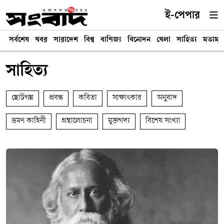
ই-পেপার
সর্বশেষ
খবর
সারাদেশ
বিশ্ব
বাণিজ্য
বিনোদন
খেলা
সাহিত্য
মতামত
সাহিত্য
ছোটগল্প
প্রবন্ধ
কবিতা
সাক্ষাৎকার
অনুবাদ
ভ্রমণ কাহিনী
গ্রন্থালোচনা
মুক্তগদ্য
বিশেষ সংখ্যা