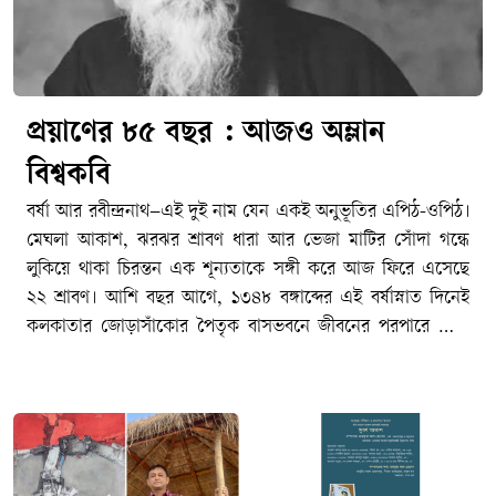
প্রয়াণের ৮৫ বছর : আজও অম্লান
বিশ্বকবি
বর্ষা আর রবীন্দ্রনাথ–এই দুই নাম যেন একই অনুভূতির এপিঠ-ওপিঠ।
মেঘলা আকাশ, ঝরঝর শ্রাবণ ধারা আর ভেজা মাটির সোঁদা গন্ধে
লুকিয়ে থাকা চিরন্তন এক শূন্যতাকে সঙ্গী করে আজ ফিরে এসেছে
২২ শ্রাবণ। আশি বছর আগে, ১৩৪৮ বঙ্গাব্দের এই বর্ষাস্নাত দিনেই
কলকাতার জোড়াসাঁকোর পৈতৃক বাসভবনে জীবনের পরপারে পাড়ি
জমিয়েছিলেন বাংলা সাহিত্যের রবি–বিশ্বকবি রবীন্দ্রনাথ ঠাকুর। আজ
তার ৮৫তম প্রয়াণ দিবস। মহাকালের আবর্তে ৮৫টি বছর পার হয়ে
গেলেও বাঙালির হৃদয়ে তিনি এতটুকু পুরোনো হননি। জীবনের
অনাবিল আনন্দ, গভীর বেদনা, বিরহ-মিলন কিংবা প্রার্থনা–মানুষের
মনস্তাত্ত্বিক প্রতিচ্ছবির প্রতিটি নিবিড় কোণে আজও তিনি একইভাবে