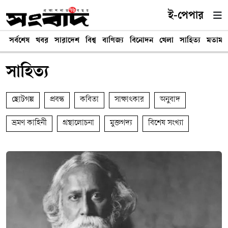
ই-পেপার
সর্বশেষ
খবর
সারাদেশ
বিশ্ব
বাণিজ্য
বিনোদন
খেলা
সাহিত্য
মতামত
সাহিত্য
ছোটগল্প
প্রবন্ধ
কবিতা
সাক্ষাৎকার
অনুবাদ
ভ্রমণ কাহিনী
গ্রন্থালোচনা
মুক্তগদ্য
বিশেষ সংখ্যা