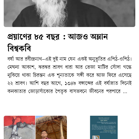
প্রয়াণের ৮৫ বছর : আজও অম্লান
বিশ্বকবি
বর্ষা আর রবীন্দ্রনাথ–এই দুই নাম যেন একই অনুভূতির এপিঠ-ওপিঠ।
মেঘলা আকাশ, ঝরঝর শ্রাবণ ধারা আর ভেজা মাটির সোঁদা গন্ধে
লুকিয়ে থাকা চিরন্তন এক শূন্যতাকে সঙ্গী করে আজ ফিরে এসেছে
২২ শ্রাবণ। আশি বছর আগে, ১৩৪৮ বঙ্গাব্দের এই বর্ষাস্নাত দিনেই
কলকাতার জোড়াসাঁকোর পৈতৃক বাসভবনে জীবনের পরপারে পাড়ি
জমিয়েছিলেন বাংলা সাহিত্যের রবি–বিশ্বকবি রবীন্দ্রনাথ ঠাকুর। আজ
তার ৮৫তম প্রয়াণ দিবস। মহাকালের আবর্তে ৮৫টি বছর পার হয়ে
গেলেও বাঙালির হৃদয়ে তিনি এতটুকু পুরোনো হননি। জীবনের
অনাবিল আনন্দ, গভীর বেদনা, বিরহ-মিলন কিংবা প্রার্থনা–মানুষের
মনস্তাত্ত্বিক প্রতিচ্ছবির প্রতিটি নিবিড় কোণে আজও তিনি একইভাবে