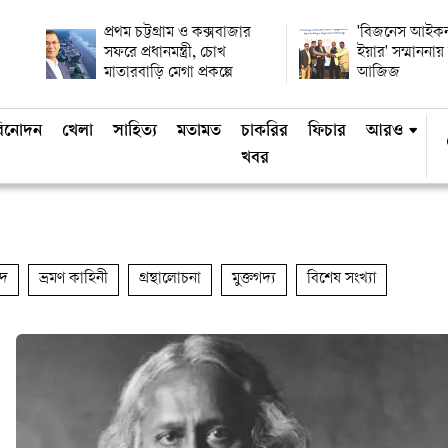
প্রথম চট্টগ্রাম ও কক্সবাজার
'বিজনেস আইকন
সফরে প্রধানমন্ত্রী, চোখ
ইয়ার' সম্মানন
মাতারবাড়ি মেগা প্রকল্পে
আজিজ
িনোদন
খেলা
সাহিত্য
মতামত
চাকরির
ফিচার
আরও
খবর
াদ
ভ্রমণ কাহিনী
গ্রন্থালোচনা
মুক্তগদ্য
বিশেষ সংখ্যা