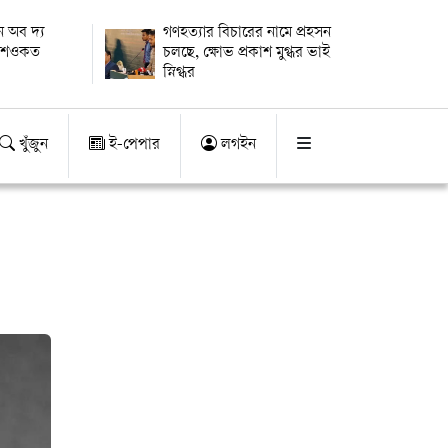
 অব দ্য
গণহত্যার বিচারের নামে প্রহসন
ায় শওকত
চলছে, ক্ষোভ প্রকাশ মুগ্ধর ভাই
স্নিগ্ধর
খুঁজুন
ই-পেপার
লগইন