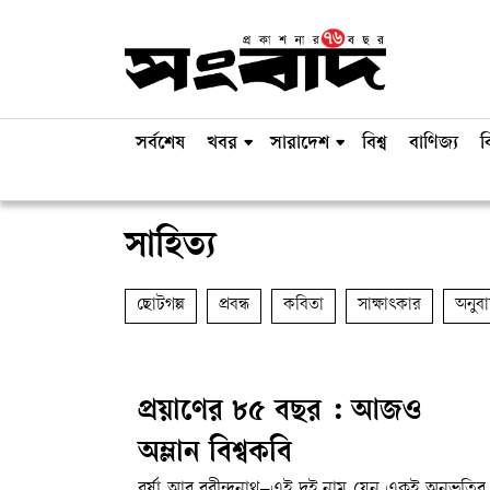
সর্বশেষ
খবর
সারাদেশ
বিশ্ব
বাণিজ্য
ব
সাহিত্য
ছোটগল্প
প্রবন্ধ
কবিতা
সাক্ষাৎকার
অনুব
প্রয়াণের ৮৫ বছর : আজও
অম্লান বিশ্বকবি
বর্ষা আর রবীন্দ্রনাথ–এই দুই নাম যেন একই অনুভূতির