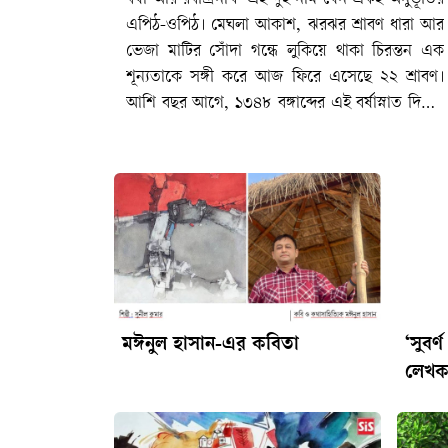
এপিঠ-ওপিঠ। মেঘলা আকাশ, ঝরঝর শ্রাবণ ধারা আর
ভেজা মাটির সোঁদা গন্ধে লুকিয়ে থাকা চিরন্তন এক
শূন্যতাকে সঙ্গী করে আজ ফিরে এসেছে ২২ শ্রাবণ।
আশি বছর আগে, ১৩৪৮ বঙ্গাব্দের এই বর্ষাস্নাত দিনেই
কলকাতার জোড়াসাঁকোর পৈতৃক বাসভবনে জীবনের
পরপারে পাড়ি জমিয়েছিলেন বাংলা সাহিত্যের রবি–
বিশ্বকবি রবীন্দ্রনাথ ঠাকুর। আজ তার ৮৫তম প্রয়াণ
দিবস। মহাকালের আবর্তে ৮৫টি বছর পার হয়ে
গেলেও বাঙালির হৃদয়ে তিনি এতটুকু পুরোনো হননি।
জীবনের অনাবিল আনন্দ, গভীর বেদনা, বিরহ-মিলন
কিংবা প্রার্থনা–মানুষের মনস্তাত্ত্বিক প্রতিচ্ছবির প্রতিটি
নিবিড় কোণে আজও তিনি একইভাবে প্রাসঙ্গিক।
রবীন্দ্রনাথ এমন এক অফুরন্ত ঝরনাধারা, যার
মঈনুল হাসান-এর কবিতা
‘সুবর
অবগাহনে বাঙালি প্রতিদিন নতুন করে নিজের অস্তিত্ব
লেখক
ও বাঙালি সংস্কৃতির পরিচয় খুঁজে পায়।আট বছর বয়সে
যে বালক কলম ধরেছিলেন, কালক্রমে তিনি হয়ে
উঠেছিলেন এক মহীরুহ। সাহিত্য ও শিল্পের এমন