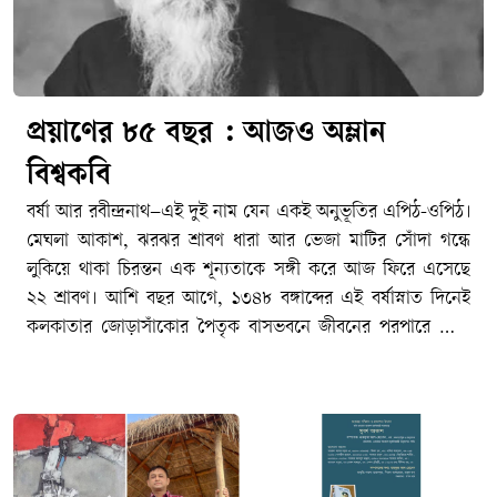
প্রয়াণের ৮৫ বছর : আজও অম্লান
বিশ্বকবি
বর্ষা আর রবীন্দ্রনাথ–এই দুই নাম যেন একই অনুভূতির এপিঠ-ওপিঠ।
মেঘলা আকাশ, ঝরঝর শ্রাবণ ধারা আর ভেজা মাটির সোঁদা গন্ধে
লুকিয়ে থাকা চিরন্তন এক শূন্যতাকে সঙ্গী করে আজ ফিরে এসেছে
২২ শ্রাবণ। আশি বছর আগে, ১৩৪৮ বঙ্গাব্দের এই বর্ষাস্নাত দিনেই
কলকাতার জোড়াসাঁকোর পৈতৃক বাসভবনে জীবনের পরপারে পাড়ি
জমিয়েছিলেন বাংলা সাহিত্যের রবি–বিশ্বকবি রবীন্দ্রনাথ ঠাকুর। আজ
তার ৮৫তম প্রয়াণ দিবস। মহাকালের আবর্তে ৮৫টি বছর পার হয়ে
গেলেও বাঙালির হৃদয়ে তিনি এতটুকু পুরোনো হননি। জীবনের
অনাবিল আনন্দ, গভীর বেদনা, বিরহ-মিলন কিংবা প্রার্থনা–মানুষের
মনস্তাত্ত্বিক প্রতিচ্ছবির প্রতিটি নিবিড় কোণে আজও তিনি একইভাবে