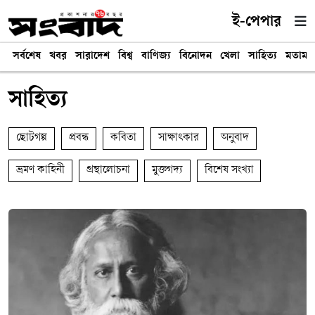
ই-পেপার
সর্বশেষ
খবর
সারাদেশ
বিশ্ব
বাণিজ্য
বিনোদন
খেলা
সাহিত্য
মতামত
সাহিত্য
ছোটগল্প
প্রবন্ধ
কবিতা
সাক্ষাৎকার
অনুবাদ
ভ্রমণ কাহিনী
গ্রন্থালোচনা
মুক্তগদ্য
বিশেষ সংখ্যা