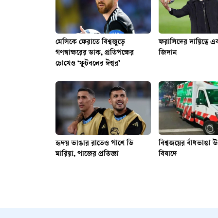
মেসিকে ফেরাতে বিশ্বজুড়ে
ফরাসিদের দায়িত্বে এ
গণস্বাক্ষরের ডাক, প্রতিপক্ষের
জিদান
চোখেও ‘ফুটবলের ঈশ্বর’
হৃদয় ভাঙার রাতেও পাশে ডি
বিশ্বজয়ের বাঁধভাঙা উ
মারিয়া, পাজের প্রতিজ্ঞা
বিষাদে