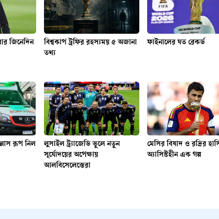
বার জিনেদিন
বিশ্বকাপ ট্রফির রহস্যময় ৫ অজানা
ফাইনালের যত রেকর্ড
তথ্য
ল্লাস রূপ নিল
লুসাইল ট্র্যাজেডি ভুলে নতুন
মেসির বিষাদ ও রদ্রির হা
সূর্যোদয়ের অপেক্ষায়
অ্যাসিস্টহীন এক গল্প
আলবিসেলেস্তেরা