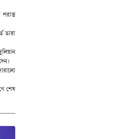
ঢাবির বেশ কয়েকজন
শিক্ষকের বিরুদ্ধে
পরাস্ত
আইনি ও প্রশাসনিক
ব্যবস্থা
তে তারা
৯ আগস্ট পর্যন্ত বৃষ্টি:
লিয়ান
ভারি বর্ষণের আভাস
দেন।
জোরালো
ইরান যুদ্ধে খাদের
কিনারায় মার্কিন
সামরিক শক্তি
রণে শেষ