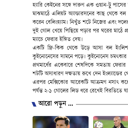
হ্যারি কেইনের সঙ্গে দারুণ এক ওয়ান-টু পাসের
মাঝমাঠে এলিয়ট অ্যান্ডারসনের কাছ থেকে বল 
করেন বেলিংহ্যাম। নিখুঁত শটে নিজের এবং দলে
​দুই গোল খেয়ে পিছিয়ে পড়ার পর ঘরের মাঠে প্রব
ম্যাচে ফেরার ইঙ্গিত দেয়।
একটি ফ্রি-কিক থেকে উড়ে আসা বল ইংলিশ ডি
কুইনোনেসের সামনে পড়ে। কুইনোনেস চমৎকার এ
​প্রথমার্ধের একেবারে শেষদিকে সমতায় ফেরার
শটটি অসাধারণ দক্ষতায় রুখে দেন ইংল্যান্ডের 
এরপর মেক্সিকোর আরেকটি আক্রমণ নসাৎ করে দেন
পর্যন্ত ২-১ গোলের লিড ধরে রেখেই বিরতিতে যায়
আরো পড়ুন ...