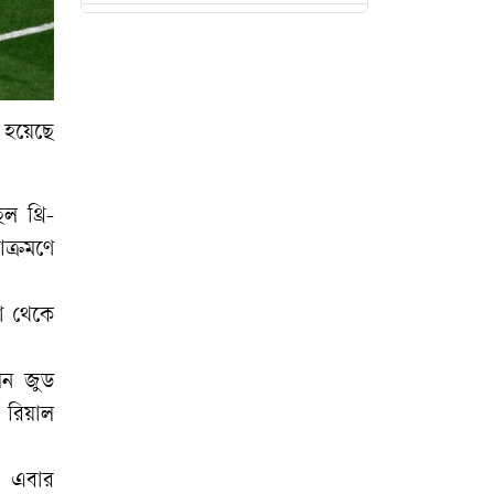
জীবনের ঝুঁকি থাকলে
কোনো রোহিঙ্গাকে
ফেরত পাঠাবে না
মালয়েশিয়া
ি হয়েছে
বিদেশ থেকে গণতন্ত্র
নস্যাতের ষড়যন্ত্র
 থ্রি-
চলছে
আক্রমণে
না থেকে
মোমিন-শান্তাসহ ৬
নেতাকর্মীকে কারাগারে
েন জুড
পাঠানোর আবেদন,
হতে পারে রিমান্ড
 রিয়াল
। এবার