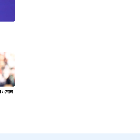
সি: গোল-