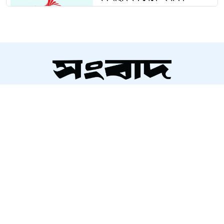
প্রত্যাহার
দেড় কোটি পরিবার পাবে কার্ড,
উদ্বোধন ১৬ আগস্ট
সম্পাদক ও প্রকাশক
চব্বিশের জুলাই: রাষ্ট্র রূপান্তরের
আলতামাশ কবির
যুগসন্ধি
নির্বাহী সম্পাদক
শাহরিয়ার করিম
প্রধান, ডিজিটাল সংস্করণ
চলচ্চিত্র প্রযোজক-পরিবেশক সমিতির
রাশেদ আহমেদ
নির্বাচন স্থগিত
মুন্সিগঞ্জে সাংবাদিকের বিরুদ্ধে
মামলার প্রতিবাদে ক্ষোভ