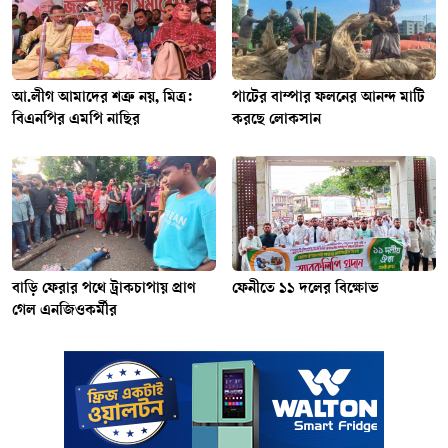
আ.লীগ আমাদের শত্রু নয়, মিত্র:
পাটের বাম্পার ফলনের আনন্দ মাটি
বিএনপির এমপি নাছির
করছে লোকসান
বাড়ি ফেরার পথে ট্রাকচাপায় প্রাণ
ফেনীতে ১১ দলের বিক্ষোভ
গেল এনজিওকর্মীর