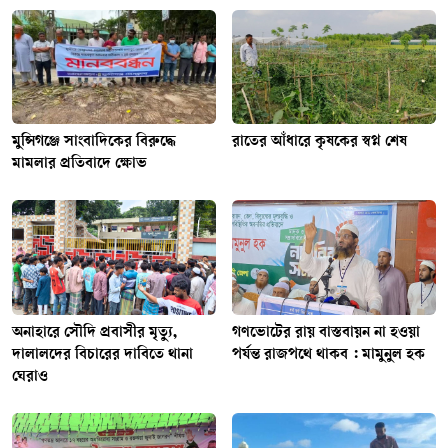
মুন্সিগঞ্জে সাংবাদিকের বিরুদ্ধে
রাতের আঁধারে কৃষকের স্বপ্ন শেষ
মামলার প্রতিবাদে ক্ষোভ
অনাহারে সৌদি প্রবাসীর মৃত্যু,
গণভোটের রায় বাস্তবায়ন না হওয়া
দালালদের বিচারের দাবিতে থানা
পর্যন্ত রাজপথে থাকব : মামুনুল হক
ঘেরাও