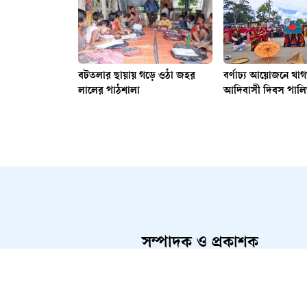
বটতলার ছায়ায় গড়ে ওঠা জহর
বর্ণাঢ্য আয়োজনে খা
লালের পাঠশালা
আদিবাসী দিবস পাল
সম্পাদক ও প্রকাশক
আলতামাশ কবির