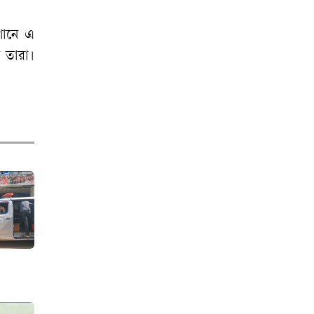
বাগেরহাটে বাসের
ধাক্কায় ভ্যানযাত্রীর
গানে এ
মৃত্যু, আহত ৩
 তারা।
বটতলার ছায়ায় গড়ে
ওঠা জহর লালের
পাঠশালা
বাবার সঙ্গে মেসির
সেই আলিঙ্গন এখনও
কাঁদায় ভক্তদের