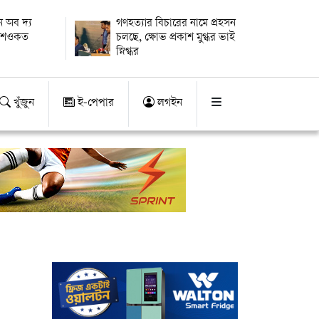
 অব দ্য
গণহত্যার বিচারের নামে প্রহসন
ায় শওকত
চলছে, ক্ষোভ প্রকাশ মুগ্ধর ভাই
স্নিগ্ধর
খুঁজুন
ই-পেপার
লগইন