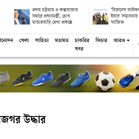
প্রথম চট্টগ্রাম ও কক্সবাজার
'বিজনেস আইকন
সফরে প্রধানমন্ত্রী, চোখ
ইয়ার' সম্মানন
মাতারবাড়ি মেগা প্রকল্পে
আজিজ
িনোদন
খেলা
সাহিত্য
মতামত
চাকরির
ফিচার
আরও
খবর
 অজগর উদ্ধার