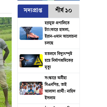
সদ্যপ্রাপ্ত
শীর্ষ ১০
হরমুজ প্রণালিতে
ট্যাংকারে হামলা,
ইরান-ওমান আলোচনা
চলছে
মতলবে বিদ্যুৎস্পৃষ্ট
হয়ে নির্মাণশ্রমিকের
মৃত্যু
সংস্কারে অনীহা
বিএনপির, তাই
আলাদা প্রার্থী: নাহিদ
ইসলাম