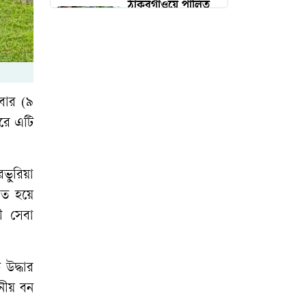
ঠাকুরগাঁওয়ে পালিত
হলো আন্তর্জাতিক
আদিবাসী দিবস
রাষ্ট্রপতি পদে ১১
দলের প্রার্থী কর্নেল
বার (৯
অলি আহমদ
পরে এটি
রোমে আটকে পড়া
বিমানের ফ্লাইট ঢাকায়
রভুরিয়া
পৌঁছেছে
িত হয়ে
ী সেবা
গ্রামে ‘হেলথ হাব’
গড়ার পরিকল্পনা
উদ্ধার
স্বাস্থ্যমন্ত্রীর
ানীয় বন