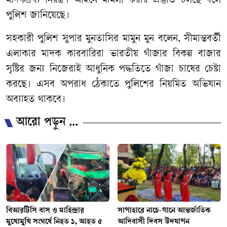
মাদকদ্রব্য নিয়ন্ত্রণ আইনে মামলা করার প্রস্তুতি চলছে বলে
পুলিশ জানিয়েছে।
সহকারী পুলিশ সুপার মুনতাসির মামুন মুন বলেন, সীমান্তবর্তী
এলাকার মাদক কারবারিরা ভারতীয় গাঁজার বিকল্প বাজার
সৃষ্টির জন্য নিজেরাই আধুনিক পদ্ধতিতে গাঁজা চাষের চেষ্টা
করছে। এসব অপরাধ ঠেকাতে পুলিশের নিয়মিত অভিযান
অব্যাহত থাকবে।
আরো পড়ুন ...
বিআরটিসি বাস ও মাহিন্দ্রার
সাপাহারে নাচে-গানে আন্তর্জাতিক
মুখোমুখি সংঘর্ষে নিহত ১, আহত ৫
আদিবাসী দিবস উদযাপন