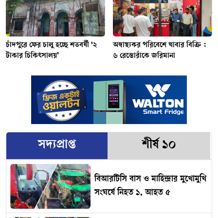
চাঁদপুরে ফের চালু হচ্ছে শতবর্ষী ‘২
অস্বাস্থ্যকর পরিবেশে খাবার বিক্রি :
টাকার চিকিৎসালয়’
৬ রেস্তোরাঁকে জরিমানা
সদ্যপ্রাপ্ত
শীর্ষ ১০
বিআরটিসি বাস ও মাহিন্দ্রার মুখোমুখি
সংঘর্ষে নিহত ১, আহত ৫