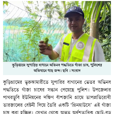
কুড়িগ্রামে সুপারির বাগানে অভিনব পদ্ধতিতে গাঁজা চাষ, পুলিশের
অভিযানে গাছ জব্দ। ছবি : সংবাদ
কুড়িগ্রামের ভূরুঙ্গামারীতে সুপারির বাগানের ভেতর অভিনব
পদ্ধতিতে গাঁজা চাষের সন্ধান পেয়েছে পুলিশ। উপজেলার
পাথরডুবি ইউনিয়নের দক্ষিণ বাঁশজানি গ্রামে তাপপ্রতিরোধী
তারজালের বেষ্টনী দিয়ে তৈরি একটি ‘গ্রিনহাউসে’ এই গাঁজা
চাষ করা হচ্ছিল। সেখান থেকে অন্তত অর্ধশতাধিক ছোট-বড়