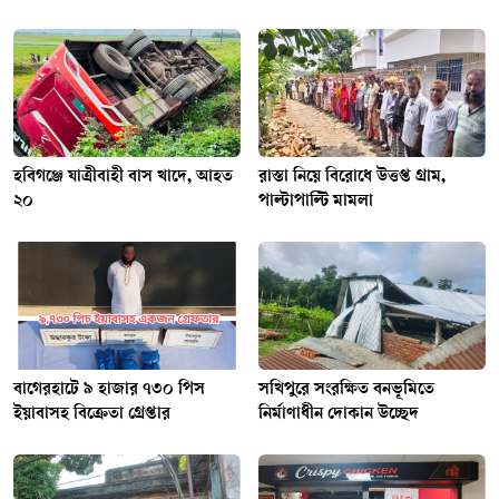
হবিগঞ্জে যাত্রীবাহী বাস খাদে, আহত
রাস্তা নিয়ে বিরোধে উত্তপ্ত গ্রাম,
২০
পাল্টাপাল্টি মামলা
বাগেরহাটে ৯ হাজার ৭৩০ পিস
সখিপুরে সংরক্ষিত বনভূমিতে
ইয়াবাসহ বিক্রেতা গ্রেপ্তার
নির্মাণাধীন দোকান উচ্ছেদ