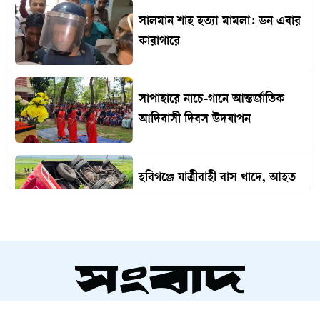
সালমান শাহ হত্যা মামলা: ডন এবার
কারাগারে
সাপাহারে নাচে-গানে আন্তর্জাতিক
আদিবাসী দিবস উদযাপন
হবিগঞ্জে যাত্রীবাহী বাস খাদে, আহত
২০
ফারহান-কেয়া পায়েলের নাটক ‘উইথ
লাভ’