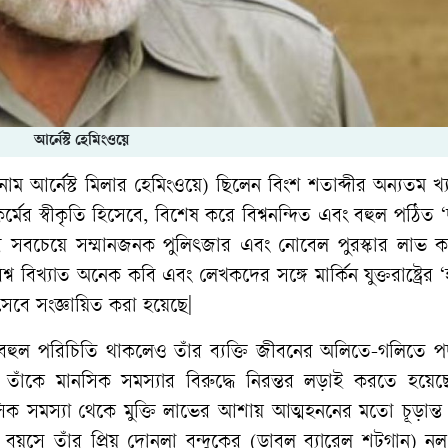
আর্নেস্ট হেমিংওয়ে
নাম
আর্নেস্ট
মিলার
হেমিংওয়ে
)
ছিলেন
বিংশ
শতাব্দীর
অন্যতম
খ্
র্মের
স্বীকৃতি
হিসেবে
,
বিশেষ
করে
বিশ্বনন্দিত
এবং
বহুল
পঠিত
‘
র
সবচেয়ে
সম্মানজনক
পুলিৎজার
এবং
নোবেল
পুরস্কার
লাভ
ক
শ্ব
বিখ্যাত
অনেক
কবি
এবং
লেখকদের
সঙ্গে
মার্কিন
যুক্তরাষ্ট্রের
‘
সেবে
সংজ্ঞায়িত
করা
হয়েছে
|
বহুল
পরিচিতি
থাকলেও
তাঁর
ব্যক্তি
জীবনের
অলিতে
-
গলিতে
প
তাঁকে
মানসিক
সমস্যার
বিরুদ্ধে
নিরন্তর
লড়াই
করতে
হয়েছ
সিক
সমস্যা
থেকে
মুক্তি
লাভের
আশায়
আত্মহননের
মতো
চূড়ান্ত
বয়সে
তাঁর
প্রিয়
দোনলা
বন্দুকের
(
ডাবল
ব্যারেল
শটগান
)
নল