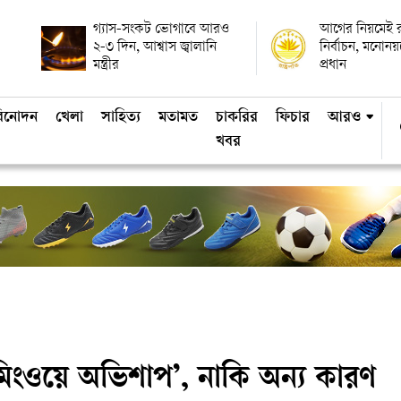
গ্যাস-সংকট ভোগাবে আরও
আগের নিয়মেই রাষ
২-৩ দিন, আশ্বাস জ্বালানি
নির্বাচন, মনোন
মন্ত্রীর
প্রধান
িনোদন
খেলা
সাহিত্য
মতামত
চাকরির
ফিচার
আরও
খবর
িংওয়ে অভিশাপ’, নাকি অন্য কারণ