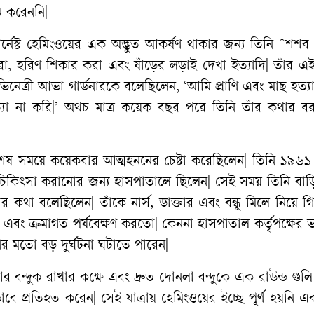
ে
করেননি
|
্নেস্ট
হেমিংওয়ের
এক
অদ্ভুত
আকর্ষণ
থাকার
জন্য
তিনি
ˆ
শশব
রা
,
হরিণ
শিকার
করা
এবং
ষাঁড়ের
লড়াই
দেখা
ইত্যাদি
|
তাঁর
এ
িনেত্রী
আভা
গার্ডনারকে
বলেছিলেন
, ‘
আমি
প্রাণি
এবং
মাছ
হত্যা
যা
না
করি
|’
অথচ
মাত্র
কয়েক
বছর
পরে
তিনি
তাঁর
কথার
ব
েষ
সময়ে
কয়েকবার
আত্মহননের
চেষ্টা
করেছিলেন
|
তিনি
১৯৬১
চিকিৎসা
করানোর
জন্য
হাসপাতালে
ছিলেন
|
সেই
সময়
তিনি
বাড়
ার
কথা
বলেছিলেন
|
তাঁকে
নার্স
,
ডাক্তার
এবং
বন্ধু
মিলে
নিয়ে
গ
এবং
ক্রমাগত
পর্যবেক্ষণ
করতো
|
কেননা
হাসপাতাল
কর্তৃপক্ষের
ার
মতো
বড়
দুর্ঘটনা
ঘটাতে
পারেন
|
াঁর
বন্দুক
রাখার
কক্ষে
এবং
দ্রুত
দোনলা
বন্দুকে
এক
রাউন্ড
গুলি
াবে
প্রতিহত
করেন
|
সেই
যাত্রায়
হেমিংওয়ের
ইচ্ছে
পূর্ণ
হয়নি
এব