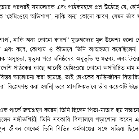
ত্যার
পরপরই
সমালোচক
এবং
পাঠকমহলে
প্রশ্ন
উঠেছে
যে
,
হেম
মক
‘
হেমিংওয়ে
অভিশাপ
’,
নাকি
অন্য
কোনো
কারণ
,
যেমন
তাঁর
শাপ
’,
নাকি
অন্য
কোনো
কারণ
”
মুক্তগদ্যের
মূল
উদ্দেশ্য
হলো
ল
া
এবং
কবে
,
কোথায়
ও
কীভাবে
তিনি
আত্মহত্যা
করেছিলেন
রিক
অসুস্থতা
,
মৃত্যুর
পরে
ঘনিষ্ঠদের
অনুভূতি
ও
মন্তব্য
,
এবং
উত্ত
াদেশি
পাঠকের
কাছে
আর্নেস্ট
হেমিংওয়ে
কোনো
অপরিচিত
নাম
বিস্তর
আলোচনা
করা
হয়েছে
,
তাই
লেখকের
ব্যক্তিজীবন
বিস্তার
েরা
বিশ্লেষণও
করা
হয়নি
|
তবে
প্রাসঙ্গিকভাবে
তাঁর
কয়েকটি
উল্ল
ওক
পার্কে
জন্মগ্রহণ
করেন
|
তিনি
ছিলেন
পিতা
-
মাতার
ছয়
সন্তান
িলেন
সঙ্গীতশিল্পী
|
তিনি
সরকারি
বিদ্যালয়ে
পড়াশোনা
করেন
এ
্কুল
জীবন
থেকেই
তিনি
বিভিন্ন
কর্মকাণ্ডের
সঙ্গে
সক্রিয়
ছিলে