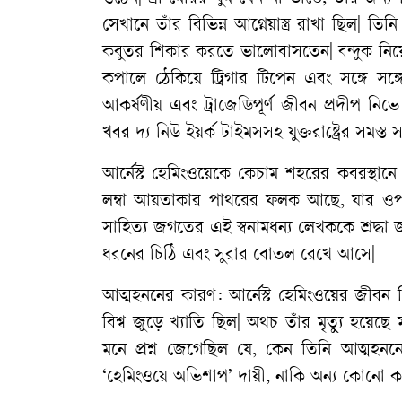
সেখানে
তাঁর
বিভিন্ন
আগ্নেয়াস্ত্র
রাখা
ছিল
|
তিনি
কবুতর
শিকার
করতে
ভালোবাসতেন
|
বন্দুক
নিয়
কপালে
ঠেকিয়ে
ট্রিগার
টিপেন
এবং
সঙ্গে
সঙ্গ
আকর্ষণীয়
এবং
ট্রাজেডিপূর্ণ
জীবন
প্রদীপ
নিভে
খবর
দ্য
নিউ
ইয়র্ক
টাইমসসহ
যুক্তরাষ্ট্রের
সমস্ত
স
আর্নেস্ট
হেমিংওয়েকে
কেচাম
শহরের
কবরস্থানে
লম্বা
আয়তাকার
পাথরের
ফলক
আছে
,
যার
ও
সাহিত্য
জগতের
এই
স্বনামধন্য
লেখককে
শ্রদ্ধা
ধরনের
চিঠি
এবং
সুরার
বোতল
রেখে
আসে
|
আত্মহননের
কারণ
:
আর্নেস্ট
হেমিংওয়ের
জীবন
বিশ্ব
জুড়ে
খ্যাতি
ছিল
|
অথচ
তাঁর
মৃত্যু
হয়েছে
মনে
প্রশ্ন
জেগেছিল
যে
,
কেন
তিনি
আত্মহনন
‘
হেমিংওয়ে
অভিশাপ
’
দায়ী
,
নাকি
অন্য
কোনো
ক