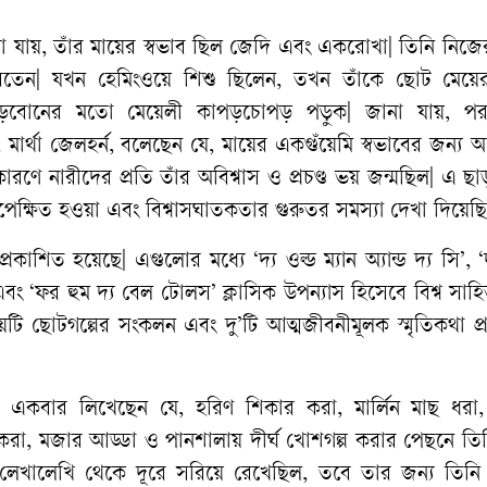
া
যায়
,
তাঁর
মায়ের
স্বভাব
ছিল
জেদি
এবং
একরোখা
|
তিনি
নিজে
রতেন
|
যখন
হেমিংওয়ে
শিশু
ছিলেন
,
তখন
তাঁকে
ছোট
মেয়ে
ড়বোনের
মতো
মেয়েলী
কাপড়চোপড়
পড়ুক
|
জানা
যায়
,
পর
,
মার্থা
জেলহর্ন
,
বলেছেন
যে
,
মায়ের
একগুঁয়েমি
স্বভাবের
জন্য
আর
কারণে
নারীদের
প্রতি
তাঁর
অবিশ্বাস
ও
প্রচণ্ড
ভয়
জন্মছিল
|
এ
ছা
পেক্ষিত
হওয়া
এবং
বিশ্বাসঘাতকতার
গুরুতর
সমস্যা
দেখা
দিয়েছ
প্রকাশিত
হয়েছে
|
এগুলোর
মধ্যে
‘
দ্য
ওল্ড
ম্যান
অ্যান্ড
দ্য
সি
’, ‘
এবং
‘
ফর
হুম
দ্য
বেল
টোলস
’
ক্লাসিক
উপন্যাস
হিসেবে
বিশ্ব
সাহিত
য়টি
ছোটগল্পের
সংকলন
এবং
দু
’
টি
আত্মজীবনীমূলক
স্মৃতিকথা
প
একবার
লিখেছেন
যে
,
হরিণ
শিকার
করা
,
মার্লিন
মাছ
ধরা
করা
,
মজার
আড্ডা
ও
পানশালায়
দীর্ঘ
খোশগল্প
করার
পেছনে
তি
লেখালেখি
থেকে
দূরে
সরিয়ে
রেখেছিল
,
তবে
তার
জন্য
তিনি