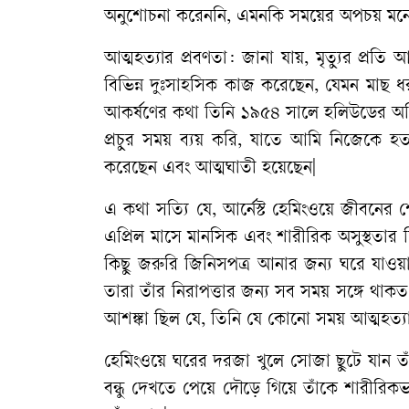
অনুশোচনা
করেননি
,
এমনকি
সময়ের
অপচয়
মন
আত্মহত্যার
প্রবণতা
:
জানা
যায়
,
মৃত্যুর
প্রতি
আর
বিভিন্ন
দুঃসাহসিক
কাজ
করেছেন
,
যেমন
মাছ
ধ
আকর্ষণের
কথা
তিনি
১৯৫৪
সালে
হলিউডের
অভ
প্রচুর
সময়
ব্যয়
করি
,
যাতে
আমি
নিজেকে
হত্
করেছেন
এবং
আত্মঘাতী
হয়েছেন
|
এ
কথা
সত্যি
যে
,
আর্নেস্ট
হেমিংওয়ে
জীবনের
শ
এপ্রিল
মাসে
মানসিক
এবং
শারীরিক
অসুস্থতার
কিছু
জরুরি
জিনিসপত্র
আনার
জন্য
ঘরে
যাওয়
তারা
তাঁর
নিরাপত্তার
জন্য
সব
সময়
সঙ্গে
থাকত
আশঙ্কা
ছিল
যে
,
তিনি
যে
কোনো
সময়
আত্মহত্য
হেমিংওয়ে
ঘরের
দরজা
খুলে
সোজা
ছুটে
যান
ত
বন্ধু
দেখতে
পেয়ে
দৌড়ে
গিয়ে
তাঁকে
শারীরিকভ