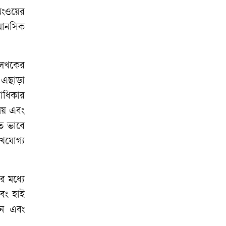
বিরুদ্ধে মামলার
িংওয়ের
প্রতিবাদে ক্ষোভ
মানসিক
রাতের আঁধারে
কৃষকের স্বপ্ন শেষ
েখকের
অনাহারে সৌদি
|
এছাড়া
প্রবাসীর মৃত্যু,
রাধিকার
দালালদের বিচারের
নয়
এবং
দাবিতে থানা ঘেরাও
িত
ভাবে
েখযোগ্য
ের
মধ্যে
বং
হাই
ন
এবং