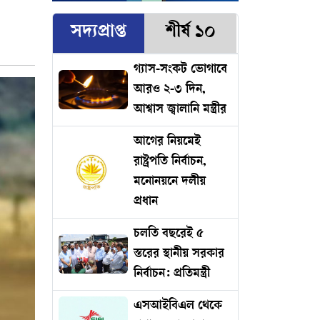
সদ্যপ্রাপ্ত
শীর্ষ ১০
গ্যাস-সংকট ভোগাবে
আরও ২-৩ দিন,
আশ্বাস জ্বালানি মন্ত্রীর
আগের নিয়মেই
রাষ্ট্রপতি নির্বাচন,
মনোনয়নে দলীয়
প্রধান
চলতি বছরেই ৫
স্তরের স্থানীয় সরকার
নির্বাচন: প্রতিমন্ত্রী
এসআইবিএল থেকে