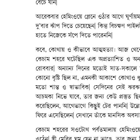
বেঁচে
যান
|
আরেকবার
হেমিংওয়ে
প্লেনে
ওঠার
আগে
ঘূর্ণায়
দু
’
বার
ঝাঁপ
দিতে
চেয়েছেন
|
কিন্তু
বিচক্ষণ
পাইল
হাতে
নিজেকে
সঁপে
দিতে
পারেননি
|
কবে
,
কোথায়
ও
কীভাবে
আত্মহত্যা
:
আজ
থেক
কেচাম
শহরে
ঘটেছিল
এক
অপ্রত্যাশিত
ও
অনা
রোববার
|
অন্যান্য
দিনের
মতোই
সাত
-
সকালে
কোনো
বৃষ্টি
ছিল
না
,
এমনকী
আকাশে
কোথাও
ধ
মতো
শান্ত
ও
স্বাভাবিক
|
সেদিনের
সেই
ঝরঝ
আচমকা
নিভে
যাবে
,
তার
জন্য
কেউ
প্রস্তুত
ছি
করেছিলেন
,
আগেভাগে
কিছুই
টের
পাননি
|
উল্লে
ফিরে
এসেছিলেন
|
সেখানে
তাঁকে
মানসিক
অবসা
কেচাম
শহরের
সওটোথ
পর্বতমালায়
হেমিংওয়
ওঠেন
|
স্ত্রী
মেরির
ঘুম
যেন
না
ভাঙে
,
তার
জন্য