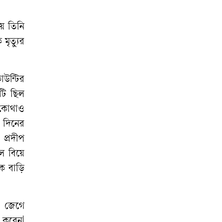
য়
তিনি
ক
মৃত্যুর
াউন্টির
টি
ছিল
কোথাও
দিনের
প্রদীপ
লে
বিয়ে
কে
বাড়ি
জেগে
করেন
|