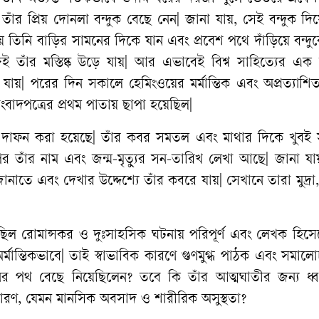
তাঁর
প্রিয়
দোনলা
বন্দুক
বেছে
নেন
|
জানা
যায়
,
সেই
বন্দুক
দি
ে
তিনি
বাড়ির
সামনের
দিকে
যান
এবং
প্রবেশ
পথে
দাঁড়িয়ে
বন্দু
েই
তাঁর
মস্তিষ্ক
উড়ে
যায়
|
আর
এভাবেই
বিশ্ব
সাহিত্যের
এক
যায়
|
পরের
দিন
সকালে
হেমিংওয়ের
মর্মান্তিক
এবং
অপ্রত্যাশি
ংবাদপত্রের
প্রথম
পাতায়
ছাপা
হয়েছিল
|
দাফন
করা
হয়েছে
|
তাঁর
কবর
সমতল
এবং
মাথার
দিকে
খুবই
পর
তাঁর
নাম
এবং
জন্ম
-
মৃত্যুর
সন
-
তারিখ
লেখা
আছে
|
জানা
যা
জানাতে
এবং
দেখার
উদ্দেশ্যে
তাঁর
কবরে
যায়
|
সেখানে
তারা
মুদ্রা
ছিল
রোমান্সকর
ও
দুঃসাহসিক
ঘটনায়
পরিপূর্ণ
এবং
লেখক
হিসে
মর্মান্তিকভাবে
|
তাই
স্বাভাবিক
কারণে
গুণমুগ্ধ
পাঠক
এবং
সমালো
ের
পথ
বেছে
নিয়েছিলেন
?
তবে
কি
তাঁর
আত্মঘাতীর
জন্য
ধ্
ারণ
,
যেমন
মানসিক
অবসাদ
ও
শারীরিক
অসুস্থতা
?