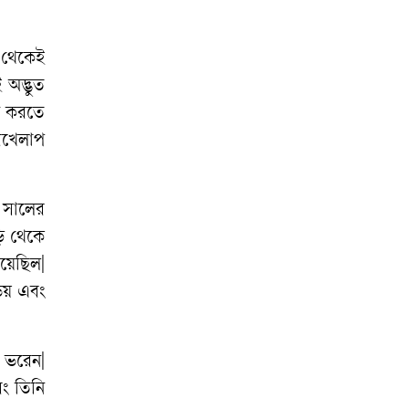
থেকেই
ই
অদ্ভুত
করতে
রখেলাপ
সালের
ি
থেকে
িয়েছিল
|
ভয়
এবং
ভরেন
|
ং
তিনি