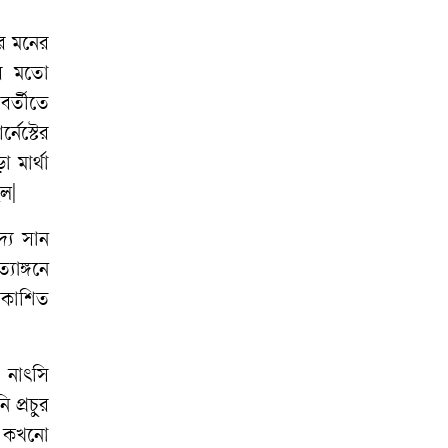
র
মনের
র
মতো
বর্তীতে
্নেস্টের
ড়া
মার্থা
িল
|
দ্য
সান
্যাঙ্গনে
্রকাশিত
,
নাৎসি
নি
প্রচুর
কখনো