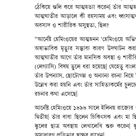
ঠেকিয়ে
গুলি
করে
আত্মহত্যা
করেন
|
তাঁর
আত্মহ
আত্মঘাতীর
আড়ালে
কী
রহস্যময়
এবং
ধ্বংসাত্
অবসাদ
ও
শারীরিক
অসুস্থতা
,
ছিল
?
“
আর্নেষ্ট
হেমিংওয়ের
আত্মহনন
‘
হেমিংওয়ে
অভি
অস্বাভাবিক
মৃত্যুর
সম্ভাব্য
কারণ
উদঘাটন
কর
আত্মঘাতীর
আগে
তাঁর
মানসিক
অবস্থা
ও
শারী
(
লেগ্যাসি
)
বিষয়
তুলে
ধরা
হয়েছে
|
যেহেতু
বাংল
তাঁর
উপন্যাস
,
ছোটোগল্প
ও
অন্যান্য
রচনা
নিয়ে
উল্লেখ
করা
হয়নি
এবং
তাঁর
সাহিত্যকর্মের
চুলচ
রচনার
কথা
এসেছে
|
আর্নেস্ট
হেমিংওয়ে
১৮৯৮
সালে
ইলিনয়
রাজ্যের
দ্বিতীয়
|
তাঁর
বাবা
ছিলেন
চিকিৎসক
এবং
মা
ছ
স্কুলের
ছাত্র
অবস্থায়
লেখালেখি
শুরু
করেন
|
স
অসাধারণ
প্রতিভার
স্বাক্ষর
রাখেন
|