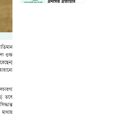
প্রশাসক প্রত্যাহার
দেড় কোটি পরিবার
পাবে কার্ড, উদ্বোধন
১৬ আগস্ট
চব্বিশের জুলাই: রাষ্ট্র
যাতিমান
রূপান্তরের যুগসন্ধি
দ্য
ওল্ড
রেছেন
|
হারানো
চলচ্চিত্র প্রযোজক-
পরিবেশক সমিতির
দচারণা
নির্বাচন স্থগিত
ে
|
তবে
সিদ্ধান্ত
মুন্সিগঞ্জে সাংবাদিকের
মাথায়