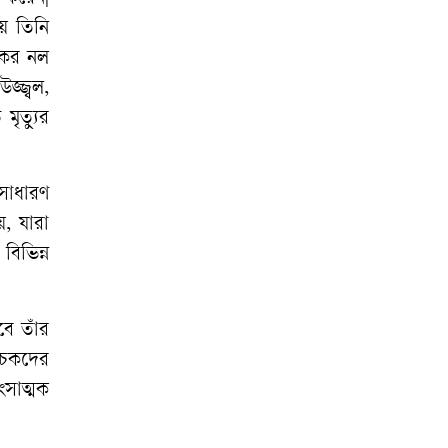
য়ে
তিনি
কের
নল
উজ্জ্বল
,
ত
মৃত্যুর
সাধারণ
য়
,
যারা
,
বিভিন্ন
বে
তাঁর
চকদের
বংসাত্মক