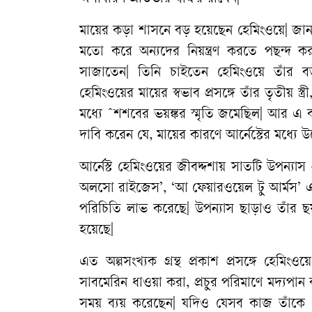
মায়ের
কড়া
শাসনে
বড়
হয়েছেন
হেমিংওয়ে
|
জান
মতো
করে
অন্যদের
নিয়ন্ত্রণ
করতে
পছন্দ
ক
সাজাতেন
|
তিনি
চাইতেন
হেমিংওয়ে
তাঁর
ব
হেমিংওয়ের
মায়ের
স্বভাব
প্রসঙ্গে
তাঁর
তৃতীয়
স্ত্রী
মধ্যে
ˆ
শশবের
ভয়ঙ্কর
স্মৃতি
জমেছিল
|
আর
এ
দাবি
করেন
যে
,
মায়ের
কারণে
আর্নেস্টের
মধ্যে
উ
আর্নেস্ট
হেমিংওয়ের
জীবদ্দশায়
সাতটি
উপন্যাস
অলসো
রাইজেস
’, ‘
আ
ফেয়ারওয়েল
টু
আর্মস
’
পরিচিতি
লাভ
করেছে
|
উপন্যাস
ছাড়াও
তাঁর
ছ
হয়েছে
|
এত
অল্পসংখ্যক
গ্রন্থ
প্রকাশ
প্রসঙ্গে
হেমিংওয়ে
সাবমেরিন
ধাওয়া
করা
,
প্রচুর
পরিমাণে
মদ্যপান
সময়
ব্যয়
করেছেন
|
যদিও
যেসব
কাজ
তাঁকে