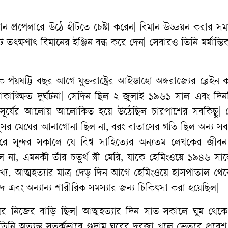
মান
প্রপেলারে
উঠে
হাঁটতে
চেষ্টা
করেন
|
বিমান
উড্ডয়ন
করার
সম
ট
তৎক্ষণাৎ
বিমানের
ইঞ্জিন
বন্ধ
করে
দেন
|
সেবারও
তিনি
মর্মান্তি
ে
পঁয়ষট্টি
বছর
আগে
যুক্তরাষ্ট্রের
আইডাহো
অঙ্গরাজ্যের
ব্লেইন
ক
কাঙ্ক্ষিত
দুর্ঘটনা
|
সেদিন
ছিল
২
জুলাই
১৯৬১
সাল
এবং
দিন
সূর্যের
আলোয়
আলোকিত
হয়ে
উঠেছিল
চারপাশের
সবকিছু
|
ূসর
মেঘের
আনাগোনা
ছিল
না
,
বরং
বাতাসের
গতি
ছিল
অন্য
সব
রে
সুন্দর
সকালে
যে
বিশ্ব
সাহিত্যের
অন্যতম
লেখকের
জীবন
ল
না
,
এমনকী
তাঁর
চতুর্থ
স্ত্রী
মেরি
,
যাকে
হেমিংওয়ে
১৯৪৬
সা
খ্য
,
আত্মহত্যার
মাত্র
দেড়
দিন
আগে
হেমিংওয়ে
হাসপাতাল
থে
দ
এবং
অন্যান্য
শারীরিক
সমস্যার
জন্য
চিকিৎসা
করা
হয়েছিল
|
ের
নিজের
বাড়ি
ছিল
|
আত্মহত্যার
দিন
সাত
-
সকালে
ঘুম
থেকে
তিনি
অত্যন্ত
সতর্কভাবে
গুদাম
ঘরের
দরজা
খুলে
ভেতরে
প্রবেশ