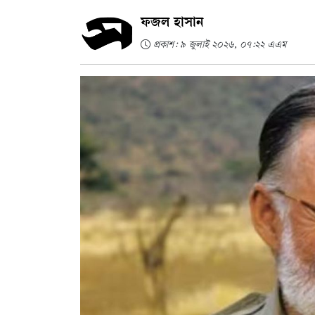
ফজল হাসান
প্রকাশ: ৯ জুলাই ২০২৬, ০৭:২২ এএম