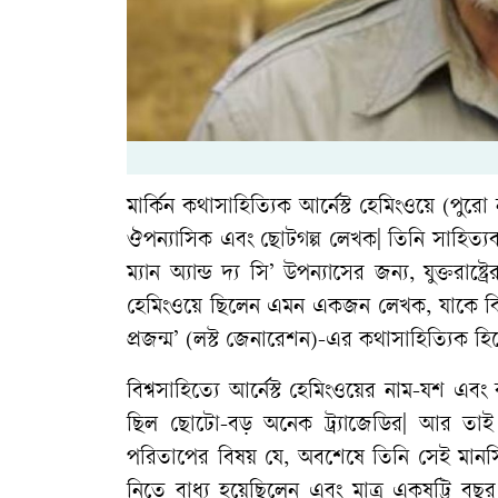
মার্কিন
কথাসাহিত্যিক
আর্নেস্ট
হেমিংওয়ে
(
পুরো
ঔপন্যাসিক
এবং
ছোটগল্প
লেখক
|
তিনি
সাহিত্যক
ম্যান
অ্যান্ড
দ্য
সি
’
উপন্যাসের
জন্য
,
যুক্তরাষ্ট্রে
হেমিংওয়ে
ছিলেন
এমন
একজন
লেখক
,
যাকে
বি
প্রজন্ম
’ (
লস্ট
জেনারেশন
)-
এর
কথাসাহিত্যিক
হি
বিশ্বসাহিত্যে
আর্নেস্ট
হেমিংওয়ের
নাম
-
যশ
এবং
ছিল
ছোটো
-
বড়
অনেক
ট্র্যাজেডির
|
আর
তাই
পরিতাপের
বিষয়
যে
,
অবশেষে
তিনি
সেই
মান
নিতে
বাধ্য
হয়েছিলেন
এবং
মাত্র
একষট্টি
বছর